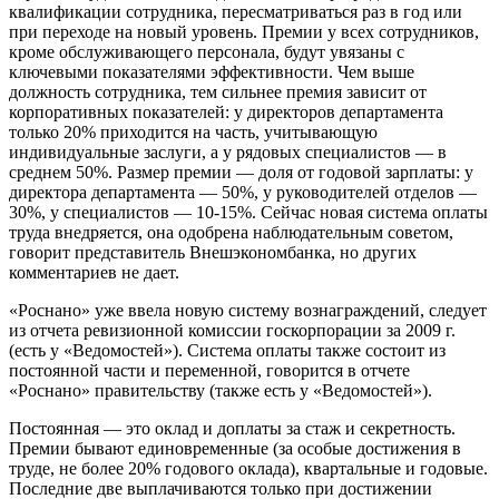
квалификации сотрудника, пересматриваться раз в год или
при переходе на новый уровень. Премии у всех сотрудников,
кроме обслуживающего персонала, будут увязаны с
ключевыми показателями эффективности. Чем выше
должность сотрудника, тем сильнее премия зависит от
корпоративных показателей: у директоров департамента
только 20% приходится на часть, учитывающую
индивидуальные заслуги, а у рядовых специалистов — в
среднем 50%. Размер премии — доля от годовой зарплаты: у
директора департамента — 50%, у руководителей отделов —
30%, у специалистов — 10-15%. Сейчас новая система оплаты
труда внедряется, она одобрена наблюдательным советом,
говорит представитель Внешэкономбанка, но других
комментариев не дает.
«Роснано» уже ввела новую систему вознаграждений, следует
из отчета ревизионной комиссии госкорпорации за 2009 г.
(есть у «Ведомостей»). Система оплаты также состоит из
постоянной части и переменной, говорится в отчете
«Роснано» правительству (также есть у «Ведомостей»).
Постоянная — это оклад и доплаты за стаж и секретность.
Премии бывают единовременные (за особые достижения в
труде, не более 20% годового оклада), квартальные и годовые.
Последние две выплачиваются только при достижении