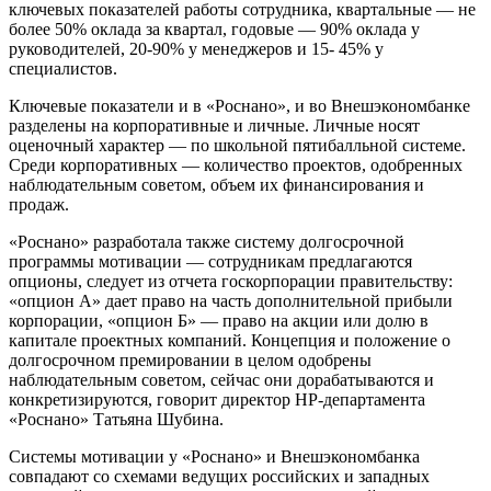
ключевых показателей работы сотрудника, квартальные — не
более 50% оклада за квартал, годовые — 90% оклада у
руководителей, 20-90% у менеджеров и 15- 45% у
специалистов.
Ключевые показатели и в «Роснано», и во Внешэкономбанке
разделены на корпоративные и личные. Личные носят
оценочный характер — по школьной пятибалльной системе.
Среди корпоративных — количество проектов, одобренных
наблюдательным советом, объем их финансирования и
продаж.
«Роснано» разработала также систему долгосрочной
программы мотивации — сотрудникам предлагаются
опционы, следует из отчета госкорпорации правительству:
«опцион А» дает право на часть дополнительной прибыли
корпорации, «опцион Б» — право на акции или долю в
капитале проектных компаний. Концепция и положение о
долгосрочном премировании в целом одобрены
наблюдательным советом, сейчас они дорабатываются и
конкретизируются, говорит директор НР-департамента
«Роснано» Татьяна Шубина.
Системы мотивации у «Роснано» и Внешэкономбанка
совпадают со схемами ведущих российских и западных