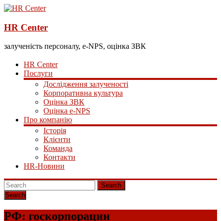
HR Center
залученість персоналу, e-NPS, оцінка ЗВК
HR Center
Послуги
Дослідження залученості
Корпоративна культура
Оцінка ЗВК
Оцінка e-NPS
Про компанію
Історія
Клієнти
Команда
Контакти
HR-Новини
Search
РФ: госкорпорации