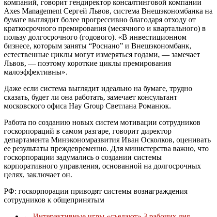
компаний, говорит гендиректор консалтинговой компании
Axes Management Сергей Львов, система Внешэкономбанка на
бумаге выглядит более прогрессивно благодаря отходу от
краткосрочного премирования (месячного и квартального) в
пользу долгосрочного (годового). «В инвестиционном
бизнесе, которым заняты “Роснано” и Внешэкономбанк,
естественные циклы могут измеряться годами, — замечает
Львов, — поэтому короткие циклы премирования
малоэффективны».
Даже если система выглядит идеально на бумаге, трудно
сказать, будет ли она работать, замечает консультант
московского офиса Hay Group Светлана Романюк.
Работа по созданию новых систем мотивации сотрудников
госкорпораций в самом разгаре, говорит директор
департамента Минэкономразвития Иван Осколков, оценивать
ее результаты преждевременно. Для министерства важно, что
госкорпорации задумались о создании системы
корпоративного управления, основанной на долгосрочных
целях, заключает он.
РФ: госкорпорации приводят системы вознаграждения
сотрудников к общепринятым
←
Интерактивные игры «съедают» 3 рабочих дня