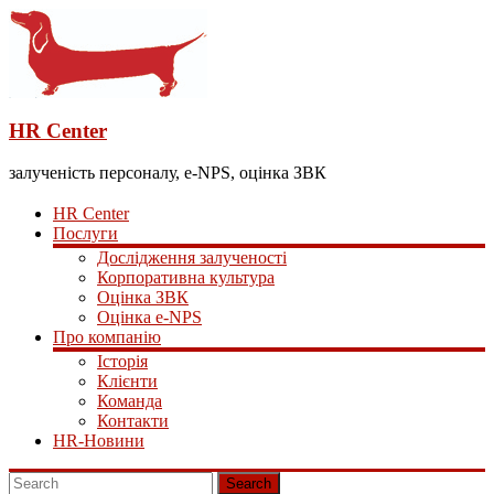
HR Center
залученість персоналу, e-NPS, оцінка ЗВК
HR Center
Послуги
Дослідження залученості
Корпоративна культура
Оцінка ЗВК
Оцінка e-NPS
Про компанію
Історія
Клієнти
Команда
Контакти
HR-Новини
Search