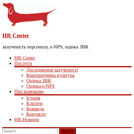
HR Center
залученість персоналу, e-NPS, оцінка ЗВК
HR Center
Послуги
Дослідження залученості
Корпоративна культура
Оцінка ЗВК
Оцінка e-NPS
Про компанію
Історія
Клієнти
Команда
Контакти
HR-Новини
Search