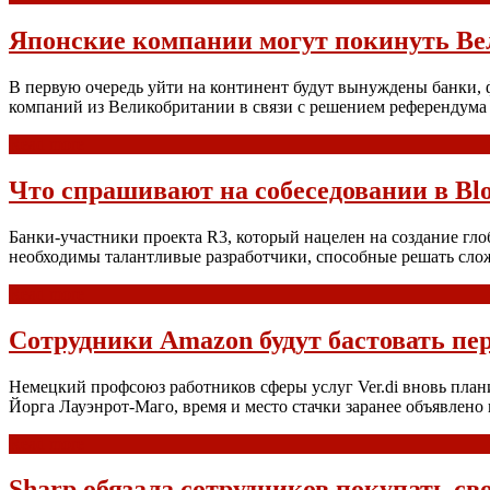
Японские компании могут покинуть Ве
В первую очередь уйти на континент будут вынуждены банки,
компаний из Великобритании в связи с решением референдума 
Read more
Что спрашивают на собеседовании в Bl
Банки-участники проекта R3, который нацелен на создание гло
необходимы талантливые разработчики, способные решать слож
Read more
Сотрудники Amazon будут бастовать пе
Немецкий профсоюз работников сферы услуг Ver.di вновь план
Йорга Лауэнрот-Маго, время и место стачки заранее объявлено
Read more
Sharp обязала сотрудников покупать с