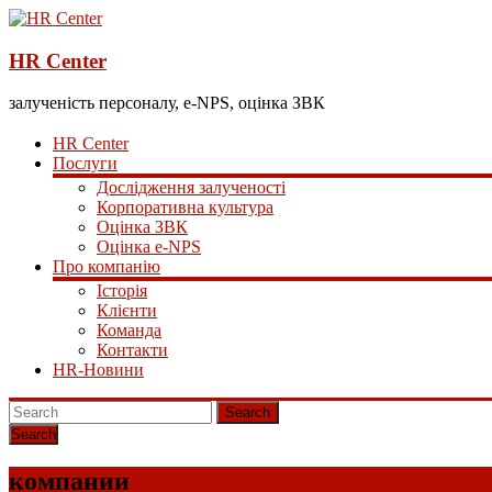
HR Center
залученість персоналу, e-NPS, оцінка ЗВК
HR Center
Послуги
Дослідження залученості
Корпоративна культура
Оцінка ЗВК
Оцінка e-NPS
Про компанію
Історія
Клієнти
Команда
Контакти
HR-Новини
Search
компании