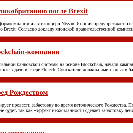
ликобританию после Brexit
 фармкомпании и автоконцерн Nissan. Япония предупреждает о 
о Brexit. Согласно докладу японской правительственной комисс
ockchain-компании
бальной банковской системы на основе Blockchain, начали камп
ные задачи в сфере Fintech. Соискатели должны иметь опыт в 
ред Рождеством
ирует провести забастовку во время католического Рождества. 
 не будет, так как «эффект неожиданности сделает забастовку д
вою продукцию