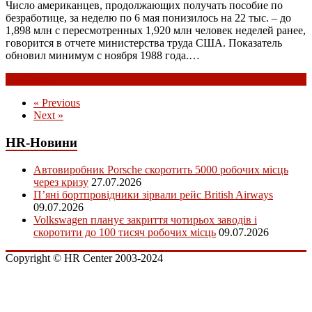
Число американцев, продолжающих получать пособие по
безработице, за неделю по 6 мая понизилось на 22 тыс. – до
1,898 млн с пересмотренных 1,920 млн человек неделей ранее,
говорится в отчете министерства труда США. Показатель
обновил минимум с ноября 1988 года.…
Read more
« Previous
Next »
HR-Новини
Автовиробник Porsche скоротить 5000 робочих місць
через кризу
27.07.2026
П’яні бортпровідники зірвали рейс British Airways
09.07.2026
Volkswagen планує закриття чотирьох заводів і
скоротити до 100 тисяч робочих місць
09.07.2026
Copyright © HR Center 2003-2024