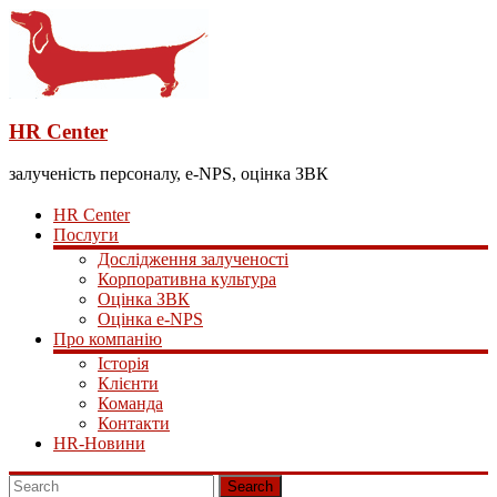
HR Center
залученість персоналу, e-NPS, оцінка ЗВК
HR Center
Послуги
Дослідження залученості
Корпоративна культура
Оцінка ЗВК
Оцінка e-NPS
Про компанію
Історія
Клієнти
Команда
Контакти
HR-Новини
Search