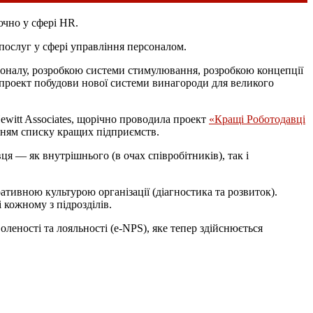
ючно у сфері HR.
послуг у сфері управління персоналом.
рсоналу, розробкою системи стимулювання, розробкою концепції
к проект побудови нової системи винагороди для великого
Hewitt Associates, щорічно проводила проект
«Кращі Роботодавці
енням списку кращих підприємств.
я — як внутрішнього (в очах співробітників), так і
ативною культурою організації (діагностика та розвиток).
 кожному з підрозділів.
леності та лояльності (e-NPS), яке тепер здійснюється