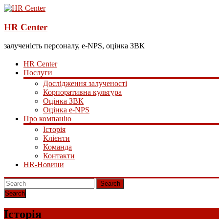
HR Center
залученість персоналу, e-NPS, оцінка ЗВК
HR Center
Послуги
Дослідження залученості
Корпоративна культура
Оцінка ЗВК
Оцінка e-NPS
Про компанію
Історія
Клієнти
Команда
Контакти
HR-Новини
Search
Історія