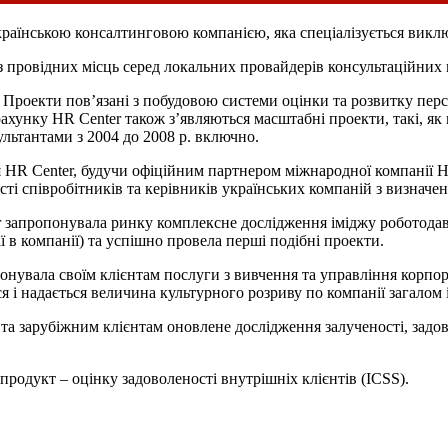
українською консалтинговою компанією, яка спеціалізується викл
 з провідних місць серед локальних провайдерів консультаційних 
R. Проекти пов’язані з побудовою системи оцінки та розвитку пе
рахунку HR Center також з’являються масштабні проекти, такі, я
льтантами з 2004 до 2008 р. включно.
нія HR Center, будучи офіційним партнером міжнародної компанії 
ті співробітників та керівників українських компаній з визнач
r запропонувала ринку комплексне дослідження іміджу роботодавц
ї в компанії) та успішно провела перші подібні проекти.
онувала своїм клієнтам послуги з вивчення та управління корпор
 і надається величина культурного розриву по компанії загалом і
та зарубіжним клієнтам оновлене дослідження залученості, задово
родукт – оцінку задоволеності внутрішніх клієнтів (ICSS).