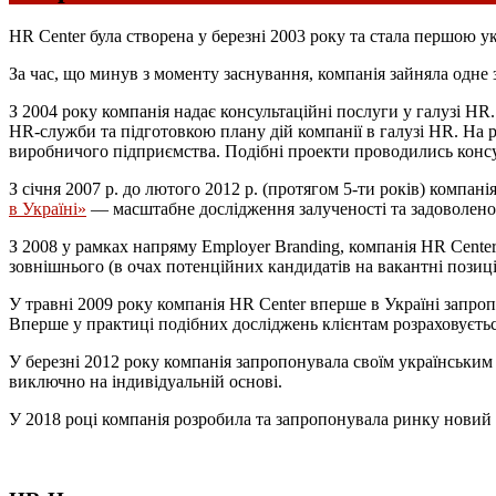
HR Center була створена у березні 2003 року та стала першою 
За час, що минув з моменту заснування, компанія зайняла одне
З 2004 року компанія надає консультаційні послуги у галузі H
HR-служби та підготовкою плану дій компанії в галузі HR. На 
виробничого підприємства. Подібні проекти проводились консу
З січня 2007 р. до лютого 2012 р. (протягом 5-ти років) компа
в Україні»
— масштабне дослідження залученості та задоволенос
З 2008 у рамках напряму Employer Branding, компанія HR Cente
зовнішнього (в очах потенційних кандидатів на вакантні позиці
У травні 2009 року компанія HR Center вперше в Україні запроп
Вперше у практиці подібних досліджень клієнтам розраховується
У березні 2012 року компанія запропонувала своїм українським 
виключно на індивідуальній основі.
У 2018 році компанія розробила та запропонувала ринку новий п