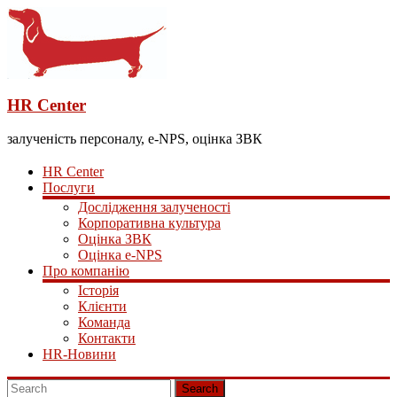
HR Center
залученість персоналу, e-NPS, оцінка ЗВК
HR Center
Послуги
Дослідження залученості
Корпоративна культура
Оцінка ЗВК
Оцінка e-NPS
Про компанію
Історія
Клієнти
Команда
Контакти
HR-Новини
Search