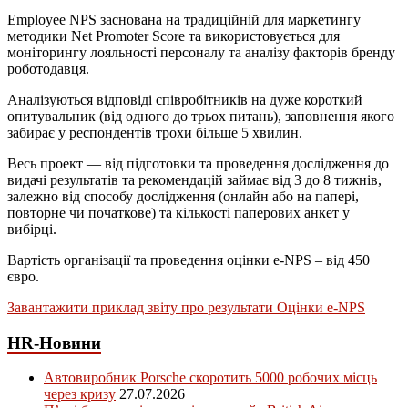
Employee NPS заснована на традиційній для маркетингу
методики Net Promoter Score та використовується для
моніторингу лояльності персоналу та аналізу факторів бренду
роботодавця.
Аналізуються відповіді співробітників на дуже короткий
опитувальник (від одного до трьох питань), заповнення якого
забирає у респондентів трохи більше 5 хвилин.
Весь проект — від підготовки та проведення дослідження до
видачі результатів та рекомендацій займає від 3 до 8 тижнів,
залежно від способу дослідження (онлайн або на папері,
повторне чи початкове) та кількості паперових анкет у
вибірці.
Вартість організації та проведення оцінки e-NPS – від 450
євро.
Завантажити приклад звіту про результати Оцінки e-NPS
HR-Новини
Автовиробник Porsche скоротить 5000 робочих місць
через кризу
27.07.2026