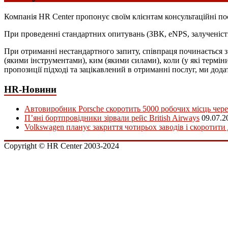
Компанія HR Center пропонує своїм клієнтам консультаційні пос
При проведенні стандартних опитувань (ЗВК, eNPS, залученіст
При отриманні нестандартного запиту, співпраця починається з 
(якими інструментами), ким (якими силами), коли (у які термін
пропозиції підході та зацікавлений в отриманні послуг, ми дод
HR-Новини
Автовиробник Porsche скоротить 5000 робочих місць чере
П’яні бортпровідники зірвали рейс British Airways
09.07.2
Volkswagen планує закриття чотирьох заводів і скоротити
Copyright © HR Center 2003-2024