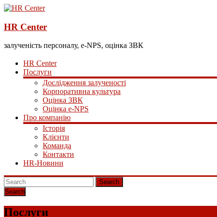
HR Center
залученість персоналу, e-NPS, оцінка ЗВК
HR Center
Послуги
Дослідження залученості
Корпоративна культура
Оцінка ЗВК
Оцінка e-NPS
Про компанію
Історія
Клієнти
Команда
Контакти
HR-Новини
Search
Послуги