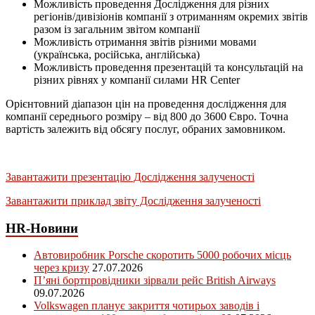
Можливість проведення Дослідження для різних
регіонів/дивізіонів компанії з отриманням окремих звітів
разом із загальним звітом компанії
Можливість отримання звітів різними мовами
(українська, російська, англійська)
Можливість проведення презентацій та консультацій на
різних рівнях у компанії силами HR Center
Орієнтовний діапазон цін на проведення дослідження для
компанії середнього розміру – від 800 до 3600 Євро. Точна
вартість залежить від обсягу послуг, обраних замовником.
Завантажити презентацію Дослідження залученості
Завантажити приклад звіту Дослідження залученості
HR-Новини
Автовиробник Porsche скоротить 5000 робочих місць
через кризу
27.07.2026
П’яні бортпровідники зірвали рейс British Airways
09.07.2026
Volkswagen планує закриття чотирьох заводів і