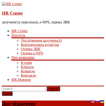
HR Center
залученість персоналу, e-NPS, оцінка ЗВК
HR Center
Послуги
Дослідження залученості
Корпоративна культура
Оцінка ЗВК
Оцінка e-NPS
Про компанію
Історія
Клієнти
Команда
Контакти
HR-Новини
Search
Дослідження