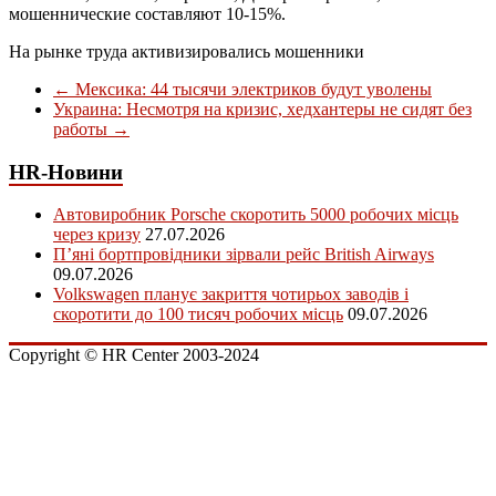
мошеннические составляют 10-15%.
На рынке труда активизировались мошенники
←
Мексика: 44 тысячи электриков будут уволены
Украина: Несмотря на кризис, хедхантеры не сидят без
работы
→
HR-Новини
Автовиробник Porsche скоротить 5000 робочих місць
через кризу
27.07.2026
П’яні бортпровідники зірвали рейс British Airways
09.07.2026
Volkswagen планує закриття чотирьох заводів і
скоротити до 100 тисяч робочих місць
09.07.2026
Copyright © HR Center 2003-2024