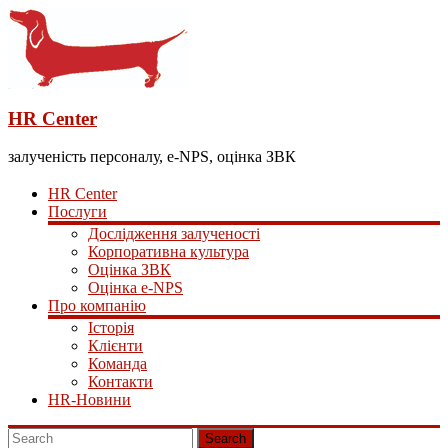
HR Center
залученість персоналу, e-NPS, оцінка ЗВК
HR Center
Послуги
Дослідження залученості
Корпоративна культура
Оцінка ЗВК
Оцінка e-NPS
Про компанію
Історія
Клієнти
Команда
Контакти
HR-Новини
Search