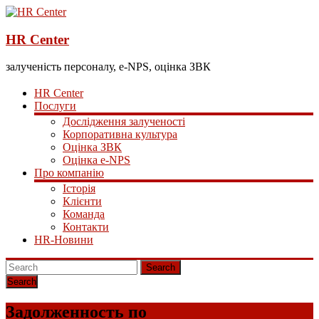
HR Center
залученість персоналу, e-NPS, оцінка ЗВК
HR Center
Послуги
Дослідження залученості
Корпоративна культура
Оцінка ЗВК
Оцінка e-NPS
Про компанію
Історія
Клієнти
Команда
Контакти
HR-Новини
Search
Задолженность по