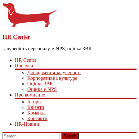
HR Center
залученість персоналу, e-NPS, оцінка ЗВК
HR Center
Послуги
Дослідження залученості
Корпоративна культура
Оцінка ЗВК
Оцінка e-NPS
Про компанію
Історія
Клієнти
Команда
Контакти
HR-Новини
Search