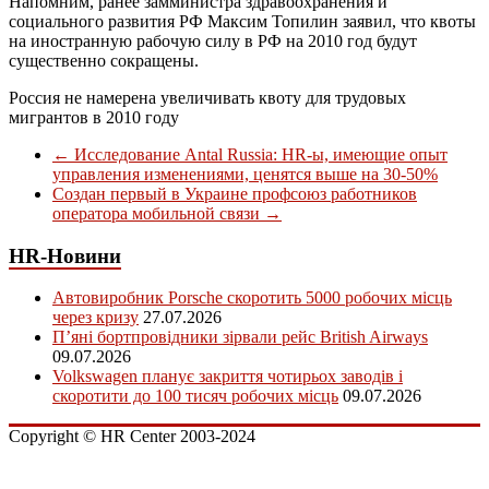
Напомним, ранее замминистра здравоохранения и
социального развития РФ Максим Топилин заявил, что квоты
на иностранную рабочую силу в РФ на 2010 год будут
существенно сокращены.
Россия не намерена увеличивать квоту для трудовых
мигрантов в 2010 году
←
Исследование Antal Russia: HR-ы, имеющие опыт
управления изменениями, ценятся выше на 30-50%
Создан первый в Украине профсоюз работников
оператора мобильной связи
→
HR-Новини
Автовиробник Porsche скоротить 5000 робочих місць
через кризу
27.07.2026
П’яні бортпровідники зірвали рейс British Airways
09.07.2026
Volkswagen планує закриття чотирьох заводів і
скоротити до 100 тисяч робочих місць
09.07.2026
Copyright © HR Center 2003-2024