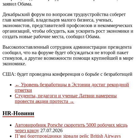
заявил Обама.
Декабрьский форум по вопросам трудоустройства соберет
глав компаний, владельцев малого бизнеса, ученых,
экономистов, представителей профсоюзов и некоммерческих
организаций, чтобы обсудить, как ускорить рост экономики и
создать новые рабочие места, сообщил Обама.
Высокопоставленный сотрудник администрации президента
сообщил, что на форуме будет обсуждаться не второй пакет
стимулов, а другие возможности помощи крупнейшей в мире
экономике.
США: будет проведена конференция о борьбе с безработицей
←
Уровень безработицы в Эстонии достиг рекордной
отметки
Студенты, педагоги и ученые Латвии намерены
провести акции протеста
→
HR-Новини
Автовиробник Porsche скоротить 5000 робочих місць
через кризу
27.07.2026
П’яні бортпровідники зірвали рейс British Airways