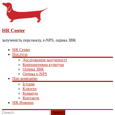
HR Center
залученість персоналу, e-NPS, оцінка ЗВК
HR Center
Послуги
Дослідження залученості
Корпоративна культура
Оцінка ЗВК
Оцінка e-NPS
Про компанію
Історія
Клієнти
Команда
Контакти
HR-Новини
Search