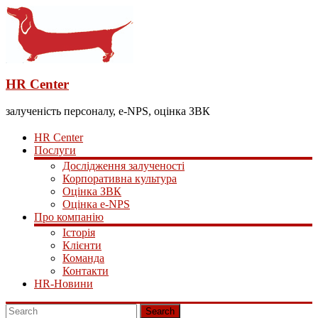
HR Center
залученість персоналу, e-NPS, оцінка ЗВК
HR Center
Послуги
Дослідження залученості
Корпоративна культура
Оцінка ЗВК
Оцінка e-NPS
Про компанію
Історія
Клієнти
Команда
Контакти
HR-Новини
Search