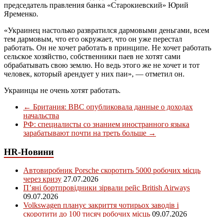
председатель правления банка «Старокиевский» Юрий
Яременко.
«Украинец настолько развратился дармовыми деньгами, всем
тем дармовым, что его окружает, что он уже перестал
работать. Он не хочет работать в принципе. Не хочет работать
сельское хозяйство, собственники паев не хотят сами
обрабатывать свою землю. Но ведь этого же не хочет и тот
человек, который арендует у них паи», — отметил он.
Украинцы не очень хотят работать.
←
Британия: BBC опубликовала данные о доходах
начальства
РФ: специалисты со знанием иностранного языка
зарабатывают почти на треть больше
→
HR-Новини
Автовиробник Porsche скоротить 5000 робочих місць
через кризу
27.07.2026
П’яні бортпровідники зірвали рейс British Airways
09.07.2026
Volkswagen планує закриття чотирьох заводів і
скоротити до 100 тисяч робочих місць
09.07.2026