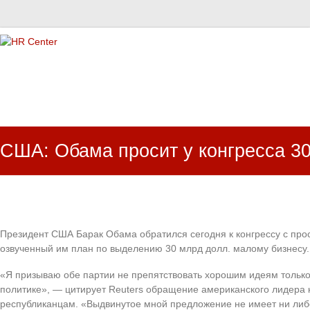
HR Center
залученість персоналу, e-NPS, оцінка ЗВК
США: Обама просит у конгресса 30
Президент США Барак Обама обратился сегодня к конгрессу с про
озвученный им план по выделению 30 млрд долл. малому бизнесу.
«Я призываю обе партии не препятствовать хорошим идеям только 
политике», — цитирует Reuters обращение американского лидера 
республиканцам. «Выдвинутое мной предложение не имеет ни либ