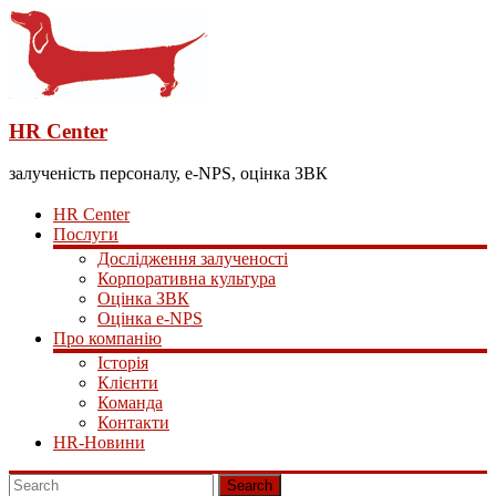
HR Center
залученість персоналу, e-NPS, оцінка ЗВК
HR Center
Послуги
Дослідження залученості
Корпоративна культура
Оцінка ЗВК
Оцінка e-NPS
Про компанію
Історія
Клієнти
Команда
Контакти
HR-Новини
Search