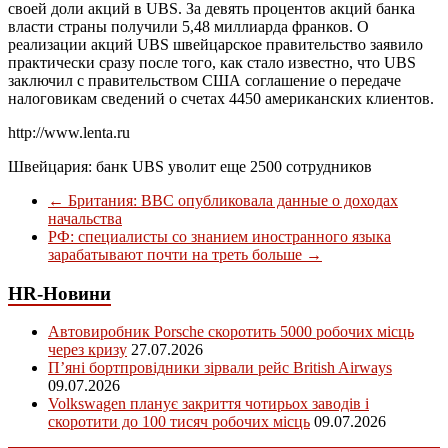
своей доли акций в UBS. За девять процентов акций банка
власти страны получили 5,48 миллиарда франков. О
реализации акций UBS швейцарское правительство заявило
практически сразу после того, как стало известно, что UBS
заключил с правительством США соглашение о передаче
налоговикам сведений о счетах 4450 американских клиентов.
http://www.lenta.ru
Швейцария: банк UBS уволит еще 2500 сотрудников
←
Британия: BBC опубликовала данные о доходах
начальства
РФ: специалисты со знанием иностранного языка
зарабатывают почти на треть больше
→
HR-Новини
Автовиробник Porsche скоротить 5000 робочих місць
через кризу
27.07.2026
П’яні бортпровідники зірвали рейс British Airways
09.07.2026
Volkswagen планує закриття чотирьох заводів і
скоротити до 100 тисяч робочих місць
09.07.2026