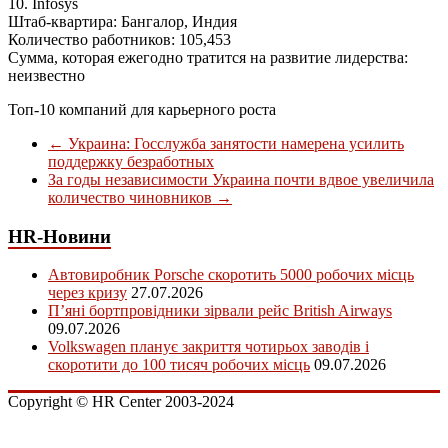
10. Infosys
Штаб-квартира: Бангалор, Индия
Количество работников: 105,453
Сумма, которая ежегодно тратится на развитие лидерства:
неизвестно
Топ-10 компаний для карьерного роста
←
Украина: Госслужба занятости намерена усилить
поддержку безработных
За годы независимости Украина почти вдвое увеличила
количество чиновников
→
HR-Новини
Автовиробник Porsche скоротить 5000 робочих місць
через кризу
27.07.2026
П’яні бортпровідники зірвали рейс British Airways
09.07.2026
Volkswagen планує закриття чотирьох заводів і
скоротити до 100 тисяч робочих місць
09.07.2026
Copyright © HR Center 2003-2024