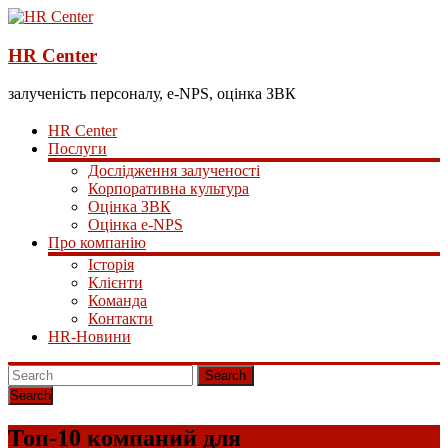
HR Center
залученість персоналу, e-NPS, оцінка ЗВК
HR Center
Послуги
Дослідження залученості
Корпоративна культура
Оцінка ЗВК
Оцінка e-NPS
Про компанію
Історія
Клієнти
Команда
Контакти
HR-Новини
Search
Топ-10 компаний для