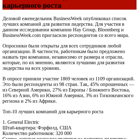
карьерного роста
Деловой еженедельник BusinessWeek опубликовал список
лучших компаний для развития лидерства. Для участия в
данном исследовании компании Hay Group, Bloomberg и
BusinessWeek.com пригласили респондентов со всего мира.
Опросники были открыты для всех сотрудников любой
организации. В частности, работникам было предложено
назвать три компании, независимо от размера и отрасли,
которые, по их мнению, являются лучшими для развития
лидерства на всех уровнях.
В опросе приняли участие 1869 человек из 1109 организаций.
Это были респонденты из 98 стран. Так, 45% опрошенных —
из Северной Америки, 27% из Европы / Ближнего Востока,
16% из Азии, 6% из Южной Америки, 3% из Тихоокеанского
региона и 2% из Африки.
Топ-10 лучших компаний для карьерного роста
1. General Electric
Штаб-квартира: Фэрфилд, США
Количество работников: 320 000
Сумма, которая ежегодно тратится на развитие лидерства: