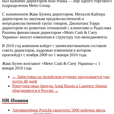
был назначен директором Real Polska — еще одного торгового
подразделения Metro Group.
С назначением Жако Булена директором, Михаэля Кайзера
директором по закупкам продовольственной и
непродовольственной групп товаров, Джонатана Торра
директором по развитию отношений с клиентами и Радослава
Рахнева финансовым директором «Metro Cash & Carry
Украина» вносит изменения в структуру топ-менеджемента.
В 2010 год компания войдет с укомплектованным составом
совета директоров, кадровые изменения в котором
произойдут с ноября 2009 по 1 января 2010 года.
Жако Булен возглавит «Metro Cash & Carry Украина» с 1
января 2010 года
←
Забастовка на чилийском руднике продолжается уже
почти 40 дней
Рекрутинговые бренды Antal Russia и Laurence Simons
объединяются в России
→
HR-Новини
Автовиробник Porsche скоротить 5000 робочих місць