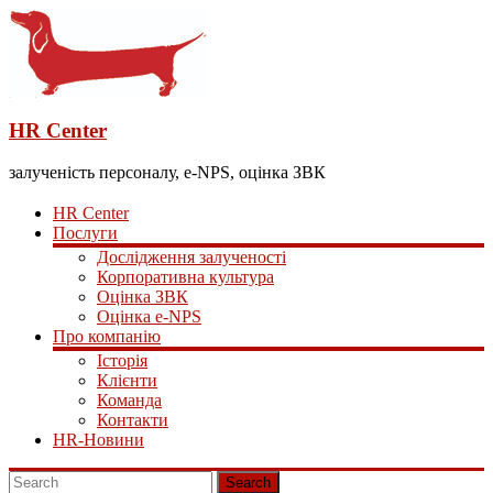
HR Center
залученість персоналу, e-NPS, оцінка ЗВК
HR Center
Послуги
Дослідження залученості
Корпоративна культура
Оцінка ЗВК
Оцінка e-NPS
Про компанію
Історія
Клієнти
Команда
Контакти
HR-Новини
Search