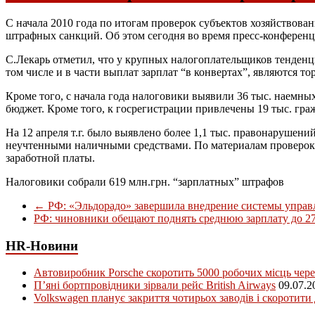
С начала 2010 года по итогам проверок субъектов хозяйствова
штрафных санкций. Об этом сегодня во время пресс-конферен
С.Лекарь отметил, что у крупных налогоплательщиков тенден
том числе и в части выплат зарплат “в конвертах”, являются тор
Кроме того, с начала года налоговики выявили 36 тыс. наемны
бюджет. Кроме того, к госрегистрации привлечены 19 тыс. гра
На 12 апреля т.г. было выявлено более 1,1 тыс. правонарушени
неучтенными наличными средствами. По материалам проверок в
заработной платы.
Налоговики собрали 619 млн.грн. “зарплатных” штрафов
←
РФ: «Эльдорадо» завершила внедрение системы управ
РФ: чиновники обещают поднять среднюю зарплату до 2
HR-Новини
Автовиробник Porsche скоротить 5000 робочих місць чере
П’яні бортпровідники зірвали рейс British Airways
09.07.2
Volkswagen планує закриття чотирьох заводів і скоротити