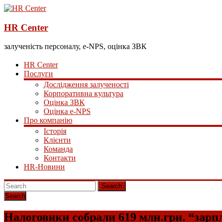
HR Center
залученість персоналу, e-NPS, оцінка ЗВК
HR Center
Послуги
Дослідження залученості
Корпоративна культура
Оцінка ЗВК
Оцінка e-NPS
Про компанію
Історія
Клієнти
Команда
Контакти
HR-Новини
Search
Налоговики собрали 619 млн.грн. “зар