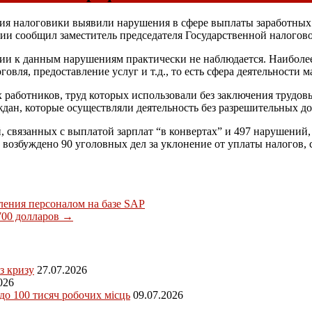
ния налоговики выявили нарушения в сфере выплаты заработных п
ции сообщил заместитель председателя Государственной налого
ции к данным нарушениям практически не наблюдается. Наиболе
говля, предоставление услуг и т.д., то есть сфера деятельности м
х работников, труд которых использовали без заключения трудо
ждан, которые осуществляли деятельность без разрешительных д
й, связанных с выплатой зарплат “в конвертах” и 497 нарушений
озбуждено 90 уголовных дел за уклонение от уплаты налогов, с
ления персоналом на базе SAP
700 долларов
→
з кризу
27.07.2026
026
 до 100 тисяч робочих місць
09.07.2026