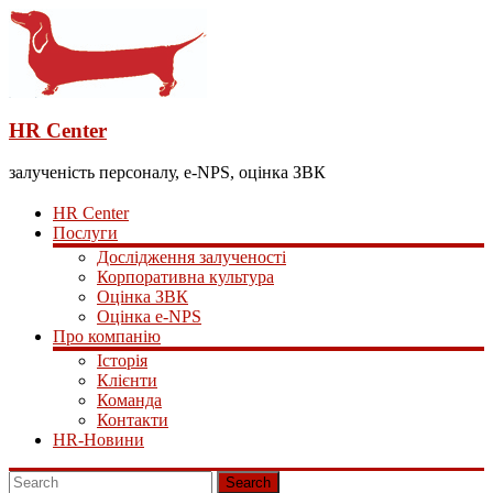
HR Center
залученість персоналу, e-NPS, оцінка ЗВК
HR Center
Послуги
Дослідження залученості
Корпоративна культура
Оцінка ЗВК
Оцінка e-NPS
Про компанію
Історія
Клієнти
Команда
Контакти
HR-Новини
Search