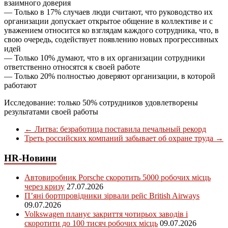
взаимного доверия
— Только в 17% случаев люди считают, что руководство их
организации допускает открытое общение в коллективе и с
уважением относится ко взглядам каждого сотрудника, что, в
свою очередь, содействует появлению новых прогрессивных
идей
— Только 10% думают, что в их организации сотрудники
ответственно относятся к своей работе
— Только 20% полностью доверяют организации, в которой
работают
Исследование: только 50% сотрудников удовлетворены
результатами своей работы
←
Литва: безработица поставила печальный рекорд
Треть российских компаний забывает об охране труда
→
HR-Новини
Автовиробник Porsche скоротить 5000 робочих місць
через кризу
27.07.2026
П’яні бортпровідники зірвали рейс British Airways
09.07.2026
Volkswagen планує закриття чотирьох заводів і
скоротити до 100 тисяч робочих місць
09.07.2026