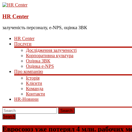
HR Center
залученість персоналу, e-NPS, оцінка ЗВК
HR Center
Послуги
Дослідження залученості
Корпоративна культура
Оцінка ЗВК
Оцінка e-NPS
Про компанію
Історія
Клієнти
Команда
Контакти
HR-Новини
Search
Евросоюз уже потерял 4 млн. рабочих м