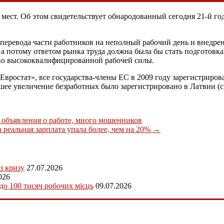
 мест. Об этом свидетельствует обнародованный сегодня 21-й го
т перевода части работников на неполный рабочий день и внедрен
 а потому ответом рынка труда должна была бы стать подготовк
тво высококвалифицированной рабочей силы.
ростат», все государства-члены ЕС в 2009 году зарегистрирова
ьшее увеличение безработных было зарегистрировано в Латвии (с 
 объявления о работе, много мошенников
реальная зарплата упала более, чем на 20%
→
з кризу
27.07.2026
026
 до 100 тисяч робочих місць
09.07.2026