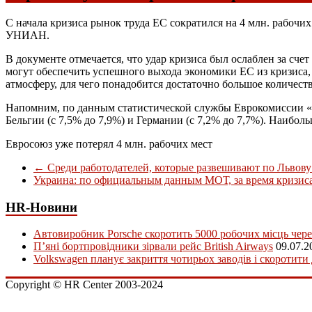
С начала кризиса рынок труда ЕС сократился на 4 млн. рабочих
УНИАН.
В документе отмечается, что удар кризиса был ослаблен за сче
могут обеспечить успешного выхода экономики ЕС из кризиса,
атмосферу, для чего понадобится достаточно большое количес
Напомним, по данным статистической службы Еврокомиссии «Ев
Бельгии (с 7,5% до 7,9%) и Германии (с 7,2% до 7,7%). Наибол
Евросоюз уже потерял 4 млн. рабочих мест
←
Среди работодателей, которые развешивают по Львову
Украина: по официальным данным МОТ, за время кризиса 
HR-Новини
Автовиробник Porsche скоротить 5000 робочих місць чере
П’яні бортпровідники зірвали рейс British Airways
09.07.2
Volkswagen планує закриття чотирьох заводів і скоротити
Copyright © HR Center 2003-2024