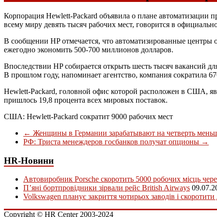
Корпорация Hewlett-Packard объявила о плане автоматизации п
всему миру девять тысяч рабочих мест, говорится в официальн
В сообщении HP отмечается, что автоматизированные центры 
ежегодно экономить 500-700 миллионов долларов.
Впоследствии HP собирается открыть шесть тысяч вакансий для
В прошлом году, напоминает агентство, компания сократила 67
Hewlett-Packard, головной офис которой расположен в США, я
пришлось 19,8 процента всех мировых поставок.
США: Hewlett-Packard сократит 9000 рабочих мест
←
Женщины в Германии зарабатывают на четверть мень
РФ: Триста менеждеров госбанков получат опционы
→
HR-Новини
Автовиробник Porsche скоротить 5000 робочих місць чере
П’яні бортпровідники зірвали рейс British Airways
09.07.2
Volkswagen планує закриття чотирьох заводів і скоротити
Copyright © HR Center 2003-2024