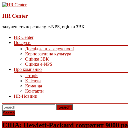
HR Center
залученість персоналу, e-NPS, оцінка ЗВК
HR Center
Послуги
Дослідження залученості
Корпоративна культура
Оцінка ЗВК
Оцінка e-NPS
Про компанію
Історія
Клієнти
Команда
Контакти
HR-Новини
Search
США: Hewlett-Packard сократит 9000 р