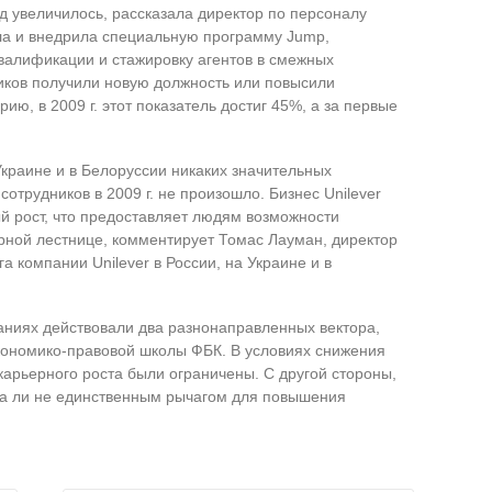
д увеличилось, рассказала директор по персоналу
ла и внедрила специальную программу Jump,
валификации и стажировку агентов в смежных
ников получили новую должность или повысили
ю, в 2009 г. этот показатель достиг 45%, а за первые
 Украине и в Белоруссии никаких значительных
отрудников в 2009 г. не произошло. Бизнес Unilever
 рост, что предоставляет людям возможности
ерной лестнице, комментирует Томас Лауман, директор
а компании Unilever в России, на Украине и в
паниях действовали два разнонаправленных вектора,
экономико-правовой школы ФБК. В условиях снижения
арьерного роста были ограничены. С другой стороны,
ва ли не единственным рычагом для повышения