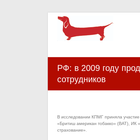
HR Center
залученість персоналу, e-NPS, оцінка З
РФ: в 2009 году про
сотрудников
В исследовании КПМГ приняла участие 
«Бритиш американ тобакко» (ВАТ), ИК 
страхование».