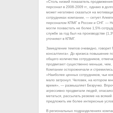
«Столь низкий показатель продвижения
персонал в 2008-2009 гг., однако в дол
может негативно сказаться на мотивац
сотрудниках компании, — сетует Алевт
персоналом КПМГ в России и СНГ. — Но
могли похвастать не более 1,5% сотру
службе за год был на производстве (1,
уточняют в КПМГ.
Замедление темпов очевидно, говорит 
консалтинга». До кризиса повышение по
общего количества сотрудников, отмеча
продвигают существенно меньше, чем, 
Компании осторожничали и стремились 
«Наиболее ценных сотрудников, чьи ко
мало затронул. Человек, на котором мн
время», — размышляет Безручко. Впроч
агрессивно продвигали людей, опасаясь
метаться, рассылать резюме на всякий 
предложить им более интересные усло
В региональных подразделениях компан