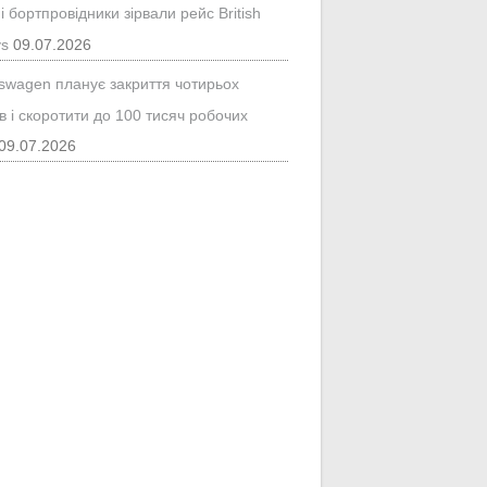
і бортпровідники зірвали рейс British
ys
09.07.2026
kswagen планує закриття чотирьох
в і скоротити до 100 тисяч робочих
09.07.2026