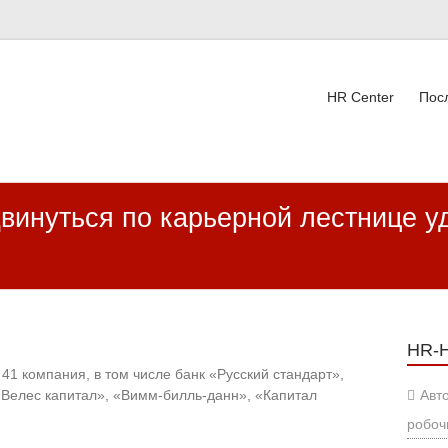
HR Center
Пос
ВК
двинуться по карьерной лестнице 
HR-
41 компания, в том числе банк «Русский стандарт»,
«Велес капитал», «Вимм-билль-данн», «Капитал
Авт
робоч