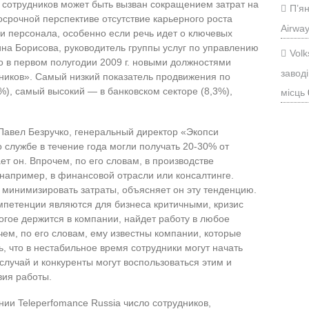
 сотрудников может быть вызван сокращением затрат на
П’ян
госрочной перспективе отсутствие карьерного роста
Airwa
ии персонала, особенно если речь идет о ключевых
ина Борисова, руководитель группы услуг по управлению
Vol
 в первом полугодии 2009 г. новыми должностями
заводі
дников». Самый низкий показатель продвижения по
3%), самый высокий — в банковском секторе (8,3%),
місць
Павел Безручко, генеральный директор «Экопси
 службе в течение года могли получать 20-30% от
ет он. Впрочем, по его словам, в производстве
например, в финансовой отрасли или консалтинге.
минимизировать затраты, объясняет он эту тенденцию.
мпетенции являются для бизнеса критичными, кризис
огое держится в компании, найдет работу в любое
ем, по его словам, ему известны компании, которые
, что в нестабильное время сотрудники могут начать
случай и конкуренты могут воспользоваться этим и
вия работы.
ии Teleperfomance Russia число сотрудников,