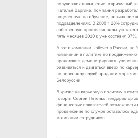
получивших повышение, в кризисный го
Наталья Варгина. Компания разработа
нацеленную на обучение, повышение к
подразделениях. В 2008 г. 28% сотруд
собственную профессиональную категори
пять месяцев 2010 г. уже составил 37%.
А вот в компании Unilever в России, на
изменений в политике по продвижению с
продолжает демонстрировать уверенный
развиваться и двигаться вверх по карь
по персоналу служб продаж и маркетинг
Белоруссии.
В кризис на карьерную политику в ком
говорит Сергей Пятенко, гендиректор 
финансовых показателей возможности к
продвижение по службе оставалось ед
мотивации сотрудников.