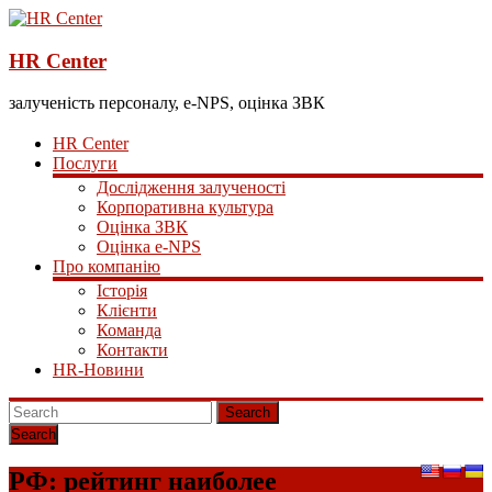
HR Center
залученість персоналу, e-NPS, оцінка ЗВК
HR Center
Послуги
Дослідження залученості
Корпоративна культура
Оцінка ЗВК
Оцінка e-NPS
Про компанію
Історія
Клієнти
Команда
Контакти
HR-Новини
Search
РФ: рейтинг наиболее