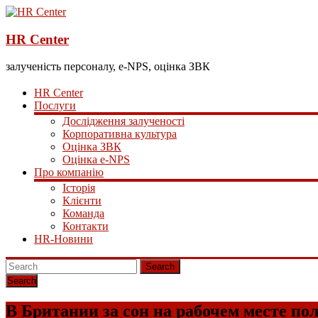
HR Center
залученість персоналу, e-NPS, оцінка ЗВК
HR Center
Послуги
Дослідження залученості
Корпоративна культура
Оцінка ЗВК
Оцінка e-NPS
Про компанію
Історія
Клієнти
Команда
Контакти
HR-Новини
Search
В Британии за сон на рабочем месте по