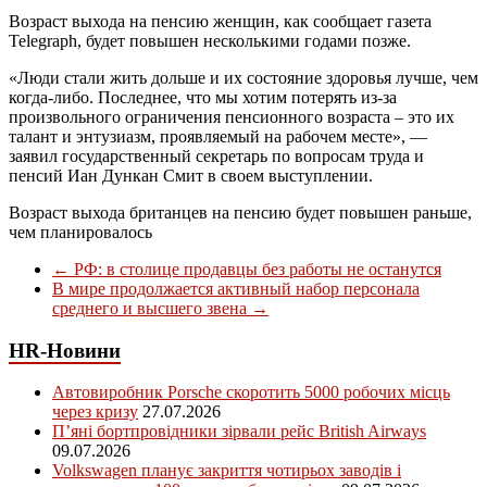
Возраст выхода на пенсию женщин, как сообщает газета
Telegraph, будет повышен несколькими годами позже.
«Люди стали жить дольше и их состояние здоровья лучше, чем
когда-либо. Последнее, что мы хотим потерять из-за
произвольного ограничения пенсионного возраста – это их
талант и энтузиазм, проявляемый на рабочем месте», —
заявил государственный секретарь по вопросам труда и
пенсий Иан Дункан Смит в своем выступлении.
Возраст выхода британцев на пенсию будет повышен раньше,
чем планировалось
←
РФ: в столице продавцы без работы не останутся
В мире продолжается активный набор персонала
среднего и высшего звена
→
HR-Новини
Автовиробник Porsche скоротить 5000 робочих місць
через кризу
27.07.2026
П’яні бортпровідники зірвали рейс British Airways
09.07.2026
Volkswagen планує закриття чотирьох заводів і