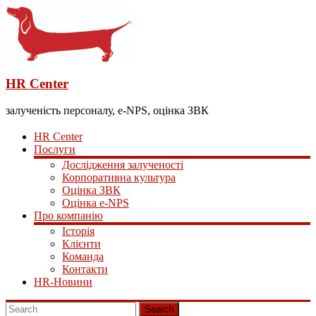
HR Center
залученість персоналу, e-NPS, оцінка ЗВК
HR Center
Послуги
Дослідження залученості
Корпоративна культура
Оцінка ЗВК
Оцінка e-NPS
Про компанію
Історія
Клієнти
Команда
Контакти
HR-Новини
Search