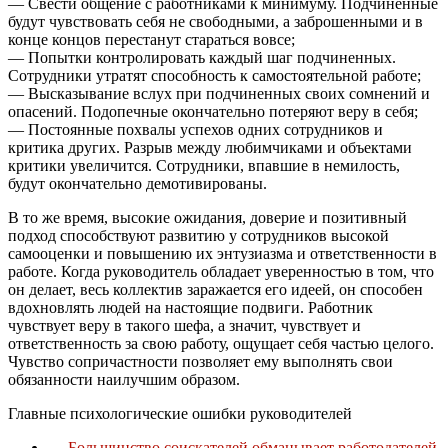
— Свести общение с работниками к минимуму. Подчиненные
будут чувствовать себя не свободными, а заброшенными и в
конце концов перестанут стараться вовсе;
— Попытки контролировать каждый шаг подчиненных.
Сотрудники утратят способность к самостоятельной работе;
— Высказывание вслух при подчиненных своих сомнений и
опасений. Подопечные окончательно потеряют веру в себя;
— Постоянные похвалы успехов одних сотрудников и
критика других. Разрыв между любимчиками и объектами
критики увеличится. Сотрудники, впавшие в немилость,
будут окончательно демотивированы.
В то же время, высокие ожидания, доверие и позитивный
подход способствуют развитию у сотрудников высокой
самооценки и повышению их энтузиазма и ответственности в
работе. Когда руководитель обладает уверенностью в том, что
он делает, весь коллектив заражается его идеей, он способен
вдохновлять людей на настоящие подвиги. Работник
чувствует веру в такого шефа, а значит, чувствует и
ответственность за свою работу, ощущает себя частью целого.
Чувство сопричастности позволяет ему выполнять свои
обязанности наилучшим образом.
Главные психологические ошибки руководителей
←
Большинство соискателей обманывает работодателей