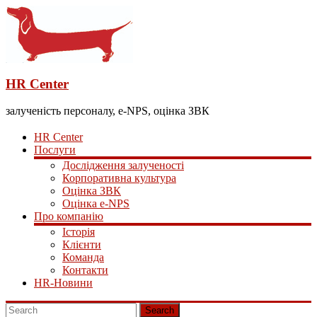
HR Center
залученість персоналу, e-NPS, оцінка ЗВК
HR Center
Послуги
Дослідження залученості
Корпоративна культура
Оцінка ЗВК
Оцінка e-NPS
Про компанію
Історія
Клієнти
Команда
Контакти
HR-Новини
Search