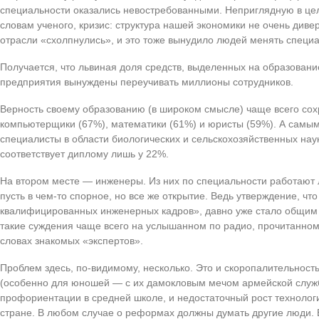
специальности оказались невостребованными. Неприглядную в цел
словам ученого, кризис: структура нашей экономики не очень див
отрасли «схолпнулись», и это тоже вынудило людей менять специа
Получается, что львиная доля средств, выделенных на образование,
предприятия вынуждены переучивать миллионы сотрудников.
Верность своему образованию (в широком смысле) чаще всего сох
компьютерщики (67%), математики (61%) и юристы (59%). А самы
специалисты в области биологических и сельскохозяйственных на
соответствует диплому лишь у 22%.
На втором месте — инженеры. Из них по специальности работают
пусть в чем-то спорное, но все же открытие. Ведь утверждение, что
квалифицированных инженерных кадров», давно уже стало общим
такие суждения чаще всего на услышанном по радио, прочитанном 
словах знакомых «экспертов».
Проблем здесь, по-видимому, несколько. Это и скоропалительнос
(особенно для юношей — с их дамокловым мечом армейской служб
профориентации в средней школе, и недостаточный рост технологи
стране. В любом случае о реформах должны думать другие люди. 