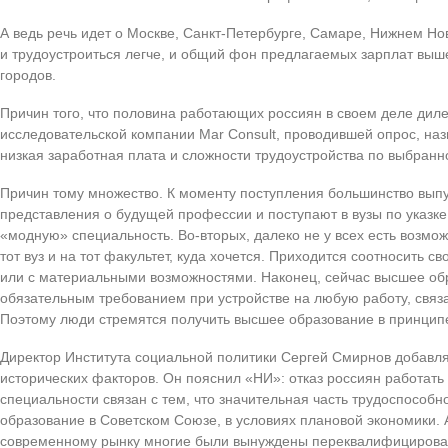
А ведь речь идет о Москве, Санкт-Петербурге, Самаре, Нижнем Нов
и трудоустроиться легче, и общий фон предлагаемых зарплат выш
городов.
Причин того, что половина работающих россиян в своем деле диле
исследовательской компании Mar Consult, проводившей опрос, на
низкая заработная плата и сложности трудоустройства по выбранн
Причин тому множество. К моменту поступления большинство вып
представления о будущей профессии и поступают в вузы по указк
«модную» специальность. Во-вторых, далеко не у всех есть возмож
тот вуз и на тот факультет, куда хочется. Приходится соотносить с
или с материальными возможностями. Наконец, сейчас высшее об
обязательным требованием при устройстве на любую работу, связ
Поэтому люди стремятся получить высшее образование в принципе
Директор Института социальной политики Сергей Смирнов добавля
исторических факторов. Он пояснил «НИ»: отказ россиян работать
специальности связан с тем, что значительная часть трудоспособ
образование в Советском Союзе, в условиях плановой экономики. 
современному рынку многие были вынуждены переквалифицировать