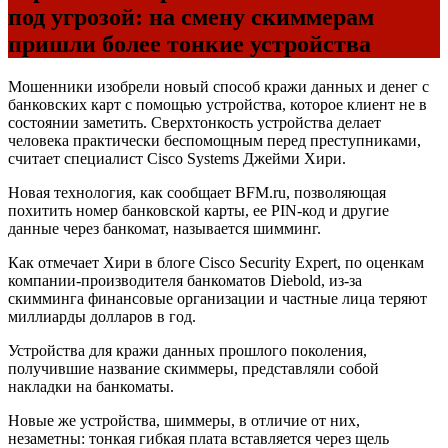
под угрозой: на смену скиммерам
пришли более тонкие устройства
Мошенники изобрели новый способ кражи данных и денег с
банковских карт с помощью устройства, которое клиент не в
состоянии заметить. Сверхтонкость устройства делает
человека практически беспомощным перед преступниками,
считает специалист Cisco Systems Джейми Хири.
Новая технология, как сообщает BFM.ru, позволяющая
похитить номер банковской карты, ее PIN-код и другие
данные через банкомат, называется шимминг.
Как отмечает Хири в блоге Cisco Security Expert, по оценкам
компании-производителя банкоматов Diebold, из-за
скимминга финансовые организации и частные лица теряют
миллиарды долларов в год.
Устройства для кражи данных прошлого поколения,
получившие название скиммеры, представляли собой
накладки на банкоматы.
Новые же устройства, шиммеры, в отличие от них,
незаметны: тонкая гибкая плата вставляется через щель