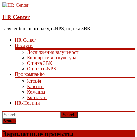
HR Center
залученість персоналу, e-NPS, оцінка ЗВК
HR Center
Послуги
Дослідження залученості
Корпоративна культура
Оцінка ЗВК
Оцінка e-NPS
Про компанію
Історія
Клієнти
Команда
Контакти
HR-Новини
Search
Зарплатные проекты