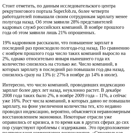
Стоит отметить, по данным исследовательского центра
рекрутингового портала SuperJob.ru, более четверти
работодателей повышали своим сотрудникам зарплату менее
полугода назад. Об этом заявили 28% представителей
кадровых служб российских компаний. В ноябре прошлого
года об этом заявили лишь 21% опрошенных.
19% кадровиков рассказали, что повышение зарплат в
последний раз происходило полгода-год назад. По сравнению
с ноябрем прошлого года число таких компаний выросло на
2%, однако относительно января нынешнего года их
количество снизилось на столько же. Число компаний, в
которых зарплату в последний раз повышали год-два назад,
снизилось сразу на 13% (с 27% в ноябре до 14% в июле).
Интересно, что число компаний, проводивших индексацию
зарплат более двух лет назад, неуклонно растет. В декабре
2008 года таких было 2%, в ноябре 2009 года – 11%, а сейчас
уже 16%. Рост числа компаний, в которых давно не повышали
зарплату, на фоне увеличения количества тех, кто недавно
проводил индексацию, вероятно, объясняется неравномерным
восстановлением экономики. Некоторые отрасли уже
оправились от кризиса, в то время как в других сферах до сих
пор существуют проблемы с издержками. Это предположение
подтверждают комментарии респондентов. «Строительная