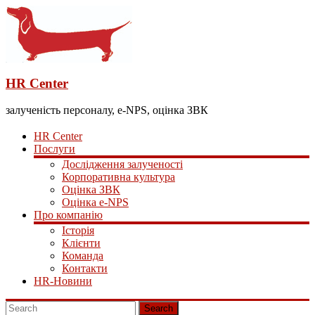
HR Center
залученість персоналу, e-NPS, оцінка ЗВК
HR Center
Послуги
Дослідження залученості
Корпоративна культура
Оцінка ЗВК
Оцінка e-NPS
Про компанію
Історія
Клієнти
Команда
Контакти
HR-Новини
Search