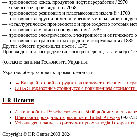
— производство кокса, продуктов нефтепереработки / 2970
— химическое производство / 2068
— производство резиновых и пластмассовых изделий / 1708
— производство другой неметаллической минеральной продукц
— металлургическое производство и производство готовых мет
— производство машин и оборудования / 1839
— производство электрического, электронного и оптического о
— производство транспортных средств и оборудования / 1886
Другие области промышленности / 1373
Производство и распределение электроэнергии, газа и воды / 2
(согласно данным Госкомстата Украины)
Украина: обзор зарплат в промышленности
←
Каждый второй сотрудник использует интернет в нера
США: Безработные столкнутся с повышением стоимости
HR-Новини
Автовиробник Porsche скоротить 5000 робочих місць чере
П’яні бортпровідники зірвали рейс British Airways
09.07.2
Volkswagen планує закриття чотирьох заводів і скоротити
Copyright © HR Center 2003-2024