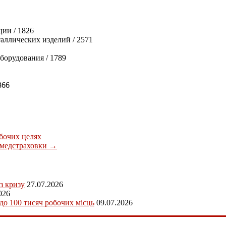
ии / 1826
аллических изделий / 2571
борудования / 1789
366
бочих целях
 медстраховки
→
з кризу
27.07.2026
026
 до 100 тисяч робочих місць
09.07.2026