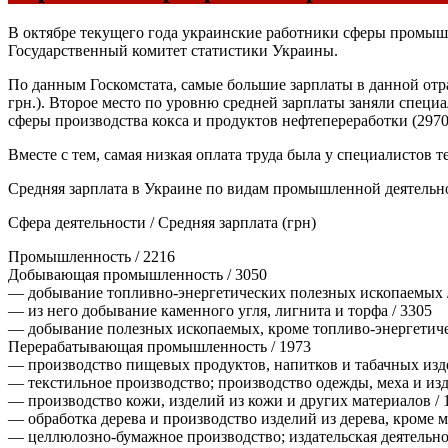
В октябре текущего года украинские работники сферы промышле
Государственный комитет статистики Украины.
По данным Госкомстата, самые большие зарплаты в данной отр
грн.). Второе место по уровню средней зарплаты заняли специ
сферы производства кокса и продуктов нефтепереработки (2970 
Вместе с тем, самая низкая оплата труда была у специалистов т
Средняя зарплата в Украине по видам промышленной деятельнос
Сфера деятельности / Средняя зарплата (грн)
Промышленность / 2216
Добывающая промышленность / 3050
— добывание топливно-энергетических полезных ископаемых 
— из него добывание каменного угля, лигнита и торфа / 3305
— добывание полезных ископаемых, кроме топливо-энергетиче
Перерабатывающая промышленность / 1973
— производство пищевых продуктов, напитков и табачных изде
— текстильное производство; производство одежды, меха и изде
— производство кожи, изделий из кожи и других материалов / 
— обработка дерева и производство изделий из дерева, кроме м
— целлюлозно-бумажное производство; издательская деятельнос