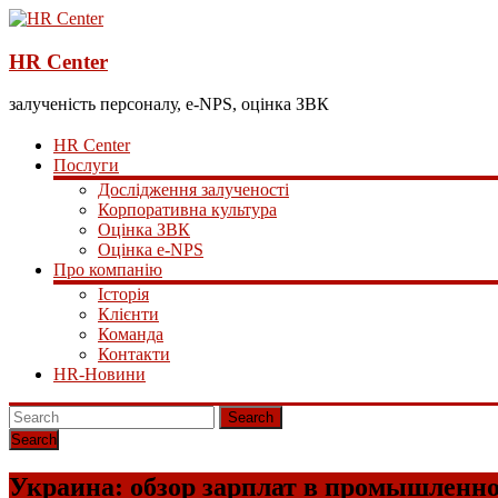
HR Center
залученість персоналу, e-NPS, оцінка ЗВК
HR Center
Послуги
Дослідження залученості
Корпоративна культура
Оцінка ЗВК
Оцінка e-NPS
Про компанію
Історія
Клієнти
Команда
Контакти
HR-Новини
Search
Украина: обзор зарплат в промышленн