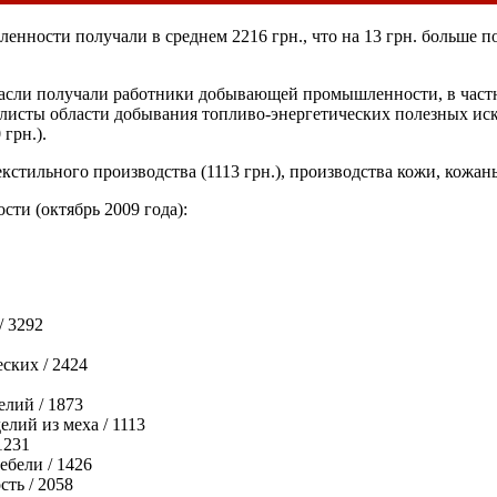
нности получали в среднем 2216 грн., что на 13 грн. больше по
асли получали работники добывающей промышленности, в частно
алисты области добывания топливо-энергетических полезных иск
грн.).
екстильного производства (1113 грн.), производства кожи, кожаны
ти (октябрь 2009 года):
/ 3292
ских / 2424
лий / 1873
лий из меха / 1113
1231
ебели / 1426
ть / 2058