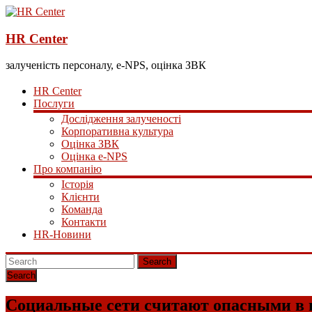
HR Center
залученість персоналу, e-NPS, оцінка ЗВК
HR Center
Послуги
Дослідження залученості
Корпоративна культура
Оцінка ЗВК
Оцінка e-NPS
Про компанію
Історія
Клієнти
Команда
Контакти
HR-Новини
Search
Социальные сети считают опасными в 