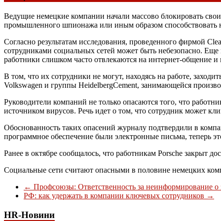
Ведущие немецкие компании начали массово блокировать своим
промышленного шпионажа или иным образом способствовать 
Согласно результатам исследования, проведенного фирмой Clea
сотрудниками социальных сетей может быть небезопасно. Еще 
работники слишком часто отвлекаются на интернет-общение и 
В том, что их сотрудники не могут, находясь на работе, заход
Volkswagen и группы HeidelbergCement, занимающейся произво
Руководители компаний не только опасаются того, что работн
источником вирусов. Речь идет о том, что сотрудник может кли
Обоснованность таких опасений журналу подтвердили в компа
программное обеспечение были электронные письма, теперь эт
Ранее в октябре сообщалось, что работникам Porsche закрыт до
Социальные сети считают опасными в половине немецких ко
←
Профсоюзы: Ответственность за неинформирование о з
РФ: как удержать в компании ключевых сотрудников
→
HR-Новини