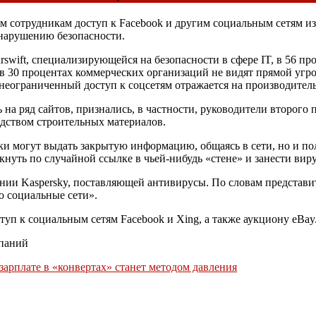
 сотрудникам доступ к Facebook и другим социальным сетям из 
нарушению безопасности.
rswift, специализирующейся на безопасности в сфере IT, в 56 п
в 30 процентах коммерческих организаций не видят прямой угро
неограниченный доступ к соцсетям отражается на производитель
ить на ряд сайтов, признались, в частности, руководители второ
дством строительных материалов.
ики могут выдать закрытую информацию, общаясь в сети, но и п
кнуть по случайной ссылке в чьей-нибудь «стене» и занести вир
нии Kaspersky, поставляющей антивирусы. По словам представ
о социальные сети».
ступ к социальным сетям Facebook и Xing, а также аукциону eBay
мпаний
арплате в «конвертах» станет методом давления