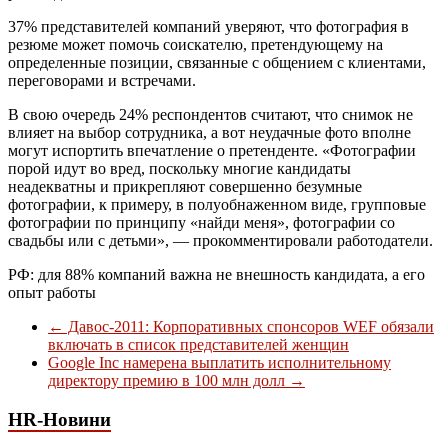
37% представителей компаний уверяют, что фотография в
резюме может помочь соискателю, претендующему на
определенные позиции, связанные с общением с клиентами,
переговорами и встречами.
В свою очередь 24% респондентов считают, что снимок не
влияет на выбор сотрудника, а вот неудачные фото вполне
могут испортить впечатление о претенденте. «Фотографии
порой идут во вред, поскольку многие кандидаты
неадекватны и прикрепляют совершенно безумные
фотографии, к примеру, в полуобнаженном виде, групповые
фотографии по принципу «найди меня», фотографии со
свадьбы или с детьми», — прокомментировали работодатели.
РФ: для 88% компаний важна не внешность кандидата, а его
опыт работы
←
Давос-2011: Корпоративных спонсоров WEF обязали
включать в список представителей женщин
Google Inc намерена выплатить исполнительному
директору премию в 100 млн долл
→
HR-Новини