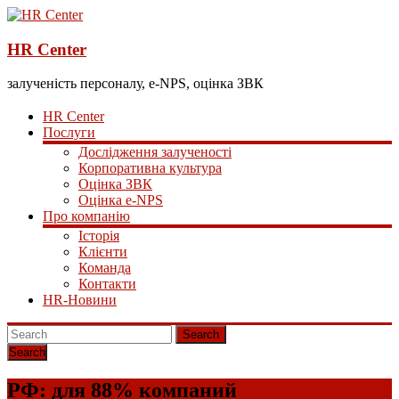
HR Center
залученість персоналу, e-NPS, оцінка ЗВК
HR Center
Послуги
Дослідження залученості
Корпоративна культура
Оцінка ЗВК
Оцінка e-NPS
Про компанію
Історія
Клієнти
Команда
Контакти
HR-Новини
Search
РФ: для 88% компаний