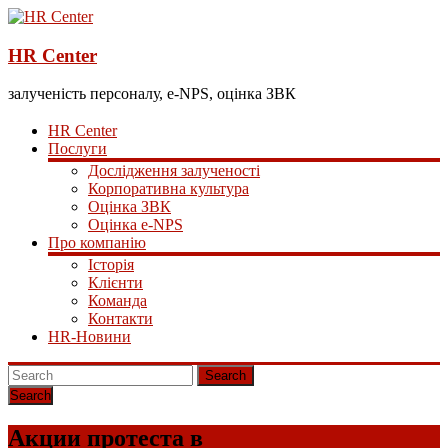
HR Center
залученість персоналу, e-NPS, оцінка ЗВК
HR Center
Послуги
Дослідження залученості
Корпоративна культура
Оцінка ЗВК
Оцінка e-NPS
Про компанію
Історія
Клієнти
Команда
Контакти
HR-Новини
Search
Акции протеста в