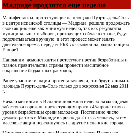
Мадриде продлятся еще неделю
Манифестанты, протестующие на площади Пуэрта-дель-Соль
в центре испанской столицы — Мадрида, решили продолжать
свою акцию еще как минимум неделю, так как результаты
муниципальных выборов, проходящих сейчас в стране, будут
подсчитываться вручную, и этот процесс может занять
длительное время, передает РБК со ссылкой на радиостанцию
Europe1.
Напомним, демонстранты протестуют против безработицы и
планов правительства страны провести масштабное
сокращение бюджетных расходов,
Ранее участники акции протеста заявляли, что будут занимать
площадь Пуэрта-дель-Соль только до воскресенья 22 мая 2011
г.
Начало митингам в Испании положила неделю назад сидячая
забастовка горожан, протестующих против 45-процентного
уровня безработицы среди молодежи. Постепенно число
демонстрантов в Мадриде выросло до 25 тыс. человек, затем
массовые акции перекинулись на другие испанские города.
Министр внутренних дел Испании Альфредо Перес уже