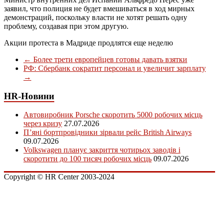
заявил, что полиция не будет вмешиваться в ход мирных
демонстраций, поскольку власти не хотят решать одну
проблему, создавая при этом другую.
Акции протеста в Мадриде продлятся еще неделю
←
Более трети европейцев готовы давать взятки
РФ: Сбербанк сократит персонал и увеличит зарплату
→
HR-Новини
Автовиробник Porsche скоротить 5000 робочих місць
через кризу
27.07.2026
П’яні бортпровідники зірвали рейс British Airways
09.07.2026
Volkswagen планує закриття чотирьох заводів і
скоротити до 100 тисяч робочих місць
09.07.2026
Copyright © HR Center 2003-2024