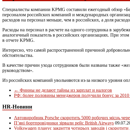
Специалисты компании KPMG составили ежегодный обзор «Бен
персоналом российских компаний и международных организаций
расходов на персонал меньше, чем в российских, а доля расход
Расходы на персонал в расчете на одного сотрудника в зарубеж
аналогичный показатель в российских организациях. При этом
в отчете KPMG.
Интересно, что самой распространенной причиной добровольно
обстоятельства.
В качестве причин ухода сотрудников были названы также «ж
руководством».
Из российских компаний увольняются из-за низкого уровня оп
←
Финны не делают тайны из зарплат и налогов
РФ: более половины менеджеров получили бонус за 2010
HR-Новини
Автовиробник Porsche скоротить 5000 робочих місць чере
П’яні бортпровідники зірвали рейс British Airways
09.07.2
Volkswagen планує закриття чотирьох заводів і скоротити