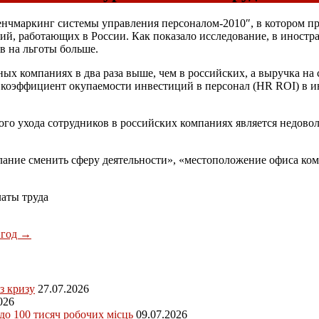
чмаркинг системы управления персоналом-2010″, в котором пр
, работающих в России. Как показало исследование, в иностран
ов на льготы больше.
ных компаниях в два раза выше, чем в российских, а выручка на
 коэффициент окупаемости инвестиций в персонал (HR ROI) в и
го ухода сотрудников в российских компаниях является недово
елание сменить сферу деятельности», «местоположение офиса к
латы труда
 год
→
з кризу
27.07.2026
026
 до 100 тисяч робочих місць
09.07.2026