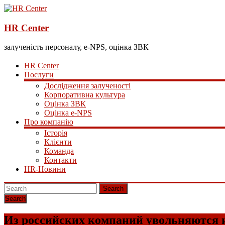
HR Center
залученість персоналу, e-NPS, оцінка ЗВК
HR Center
Послуги
Дослідження залученості
Корпоративна культура
Оцінка ЗВК
Оцінка e-NPS
Про компанію
Історія
Клієнти
Команда
Контакти
HR-Новини
Search
Из российских компаний увольняются и