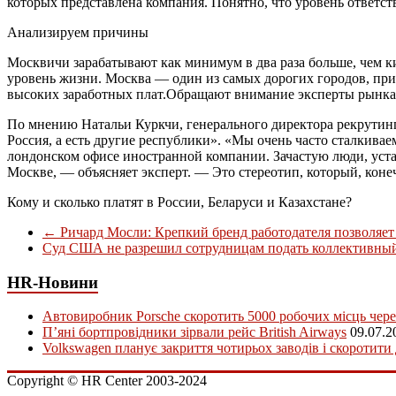
которых представлена компания. Понятно, что уровень ответств
Анализируем причины
Москвичи зарабатывают как минимум в два раза больше, чем к
уровень жизни. Москва — один из самых дорогих городов, прич
высоких заработных плат.Обращают внимание эксперты рынка
По мнению Натальи Куркчи, генерального директора рекрутинго
Россия, а есть другие республики». «Мы очень часто сталкивае
лондонском офисе иностранной компании. Зачастую люди, устан
Москве, — объясняет эксперт. — Это стереотип, который, конеч
Кому и сколько платят в России, Беларуси и Казахстане?
←
Ричард Мосли: Крепкий бренд работодателя позволяет
Cуд США не разрешил сотрудницам подать коллективный
HR-Новини
Автовиробник Porsche скоротить 5000 робочих місць чере
П’яні бортпровідники зірвали рейс British Airways
09.07.2
Volkswagen планує закриття чотирьох заводів і скоротити
Copyright © HR Center 2003-2024