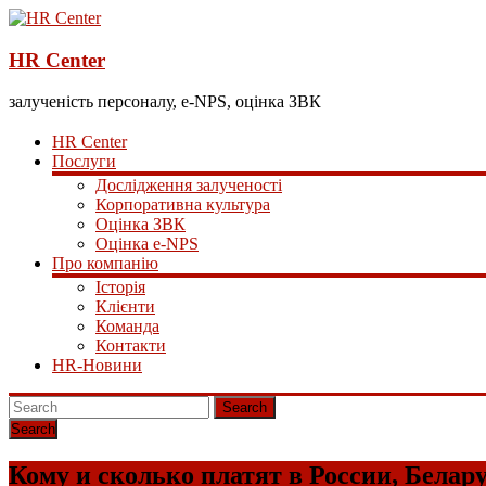
HR Center
залученість персоналу, e-NPS, оцінка ЗВК
HR Center
Послуги
Дослідження залученості
Корпоративна культура
Оцінка ЗВК
Оцінка e-NPS
Про компанію
Історія
Клієнти
Команда
Контакти
HR-Новини
Search
Кому и сколько платят в России, Белар