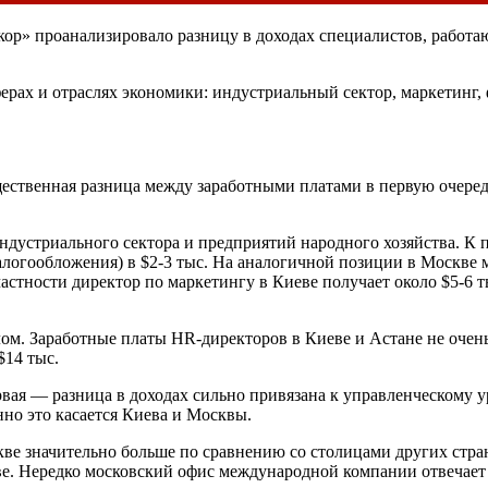
р» проанализировало разницу в доходах специалистов, работа
ферах и отраслях экономики: индустриальный сектор, маркетинг
ественная разница между заработными платами в первую очере
дустриального сектора и предприятий народного хозяйства. К 
алогообложения) в $2-3 тыс. На аналогичной позиции в Москве м
стности директор по маркетингу в Киеве получает около $5-6 тыс
ом. Заработные платы HR-директоров в Киеве и Астане не очень 
$14 тыс.
рвая — разница в доходах сильно привязана к управленческому 
но это касается Киева и Москвы.
ве значительно больше по сравнению со столицами других стра
е. Нередко московский офис международной компании отвечает н