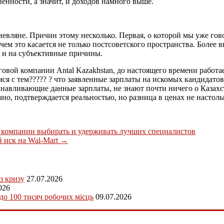
енности, а значит, и доходов намного выше.
иевляне. Причин этому несколько. Первая, о которой мы уже го
ем это касается не только постсоветского пространства. Более
 и на субъективные причины.
вой компании Antal Kazakhstan, до настоящего времени работает
мся с тем????? ? что заявленные зарплаты на искомых кандидатов
авливающие данные зарплаты, не знают почти ничего о Казахста
но, подтверждается реальностью, но разница в ценах не настольк
 компании выбирать и удерживать лучших специалистов
 иск на Wal-Mart
→
з кризу
27.07.2026
026
 до 100 тисяч робочих місць
09.07.2026