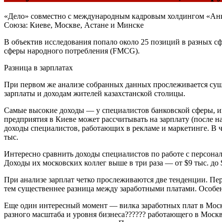
«Дело» совместно с международным кадровым холдингом «Анко
Союза: Киеве, Москве, Астане и Минске
В объектив исследования попало около 25 позиций в разных с
сферы народного потребления (FMCG).
Разница в зарплатах
При первом же анализе собранных данных прослеживается сущ
зарплаты и доходам жителей казахстанской столицы.
Самые высокие доходы — у специалистов банковской сферы, ин
предприятия в Киеве может рассчитывать на зарплату (после н
доходы специалистов, работающих в рекламе и маркетинге. В ча
тыс.
Интересно сравнить доходы специалистов по работе с персонал
Доходы их московских коллег выше в три раза — от $9 тыс. до 
При анализе зарплат четко прослеживаются две тенденции. Пе
тем существеннее разница между заработными платами. Особен
Еще один интересный момент — вилка заработных плат в Моск
разного масштаба и уровня бизнеса?????? работающего в Москв