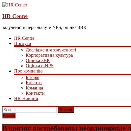
HR Center
залученість персоналу, e-NPS, оцінка ЗВК
HR Center
Послуги
Дослідження залученості
Корпоративна культура
Оцінка ЗВК
Оцінка e-NPS
Про компанію
Історія
Клієнти
Команда
Контакти
HR-Новини
Search
В кризис востребованы неординарные 