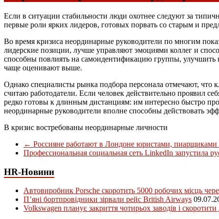
Если в ситуации стабильности люди охотнее следуют за типич
первые роли ярких лидеров, готовых порвать со старым и пре
Во время кризиса неординарные руководители по многим показ
лидерские позиции, лучше управляют эмоциями коллег и спосо
способны повлиять на самоидентификацию группы, улучшить в
чаще оценивают выше.
Однако специалисты рынка подбора персонала отмечают, что к
считаю работодатели. Если человек действительно проявил себя
редко готовы к длинным дистанциям: им интересно быстро проя
неординарные руководители вполне способны действовать эфф
В кризис востребованы неординарные личности
←
Россияне работают в Лондоне юристами, пиарщиками
Профессиональная социальная сеть LinkedIn запустила р
HR-Новини
Автовиробник Porsche скоротить 5000 робочих місць чере
П’яні бортпровідники зірвали рейс British Airways
09.07.2
Volkswagen планує закриття чотирьох заводів і скоротити