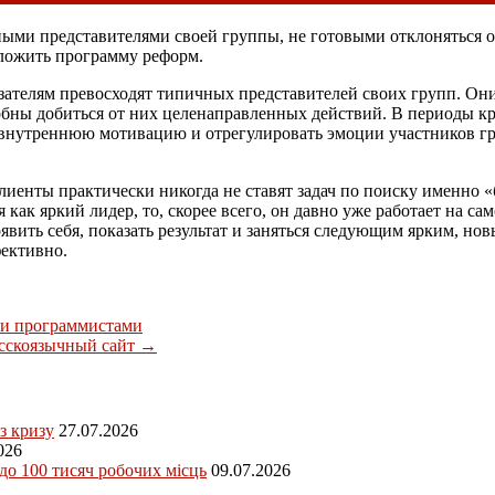
ными представителями своей группы, не готовыми отклоняться о
дложить программу реформ.
ателям превосходят типичных представителей своих групп. Они
бны добиться от них целенаправленных действий. В периоды кр
нутреннюю мотивацию и отрегулировать эмоции участников гру
лиенты практически никогда не ставят задач по поиску именно
 как яркий лидер, то, скорее всего, он давно уже работает на са
вить себя, показать результат и заняться следующим ярким, но
ективно.
 и программистами
усскоязычный сайт
→
з кризу
27.07.2026
026
 до 100 тисяч робочих місць
09.07.2026