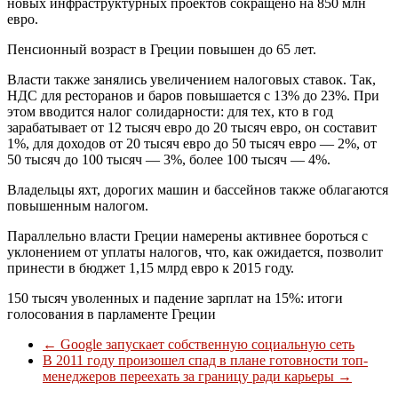
новых инфраструктурных проектов сокращено на 850 млн
евро.
Пенсионный возраст в Греции повышен до 65 лет.
Власти также занялись увеличением налоговых ставок. Так,
НДС для ресторанов и баров повышается с 13% до 23%. При
этом вводится налог солидарности: для тех, кто в год
зарабатывает от 12 тысяч евро до 20 тысяч евро, он составит
1%, для доходов от 20 тысяч евро до 50 тысяч евро — 2%, от
50 тысяч до 100 тысяч — 3%, более 100 тысяч — 4%.
Владельцы яхт, дорогих машин и бассейнов также облагаются
повышенным налогом.
Параллельно власти Греции намерены активнее бороться с
уклонением от уплаты налогов, что, как ожидается, позволит
принести в бюджет 1,15 млрд евро к 2015 году.
150 тысяч уволенных и падение зарплат на 15%: итоги
голосования в парламенте Греции
←
Google запускает собственную социальную сеть
В 2011 году произошел спад в плане готовности топ-
менеджеров переехать за границу ради карьеры
→