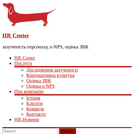
HR Center
залученість персоналу, e-NPS, оцінка ЗВК
HR Center
Послуги
Дослідження залученості
Корпоративна культура
Оцінка ЗВК
Оцінка e-NPS
Про компанію
Історія
Клієнти
Команда
Контакти
HR-Новини
Search