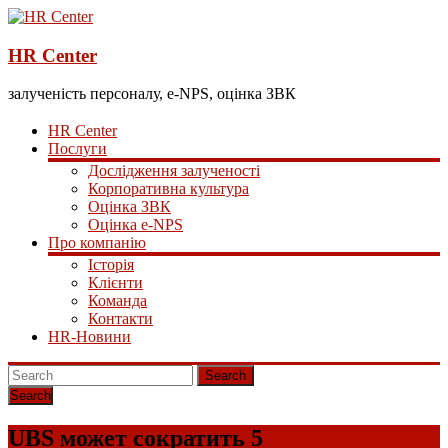
HR Center
залученість персоналу, e-NPS, оцінка ЗВК
HR Center
Послуги
Дослідження залученості
Корпоративна культура
Оцінка ЗВК
Оцінка e-NPS
Про компанію
Історія
Клієнти
Команда
Контакти
HR-Новини
Search
UBS может сократить 5