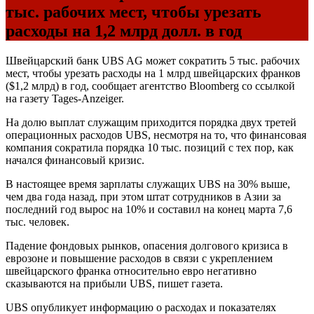
тыс. рабочих мест, чтобы урезать
расходы на 1,2 млрд долл. в год
Швейцарский банк UBS AG может сократить 5 тыс. рабочих
мест, чтобы урезать расходы на 1 млрд швейцарских франков
($1,2 млрд) в год, сообщает агентство Bloomberg со ссылкой
на газету Tages-Anzeiger.
На долю выплат служащим приходится порядка двух третей
операционных расходов UBS, несмотря на то, что финансовая
компания сократила порядка 10 тыс. позиций с тех пор, как
начался финансовый кризис.
В настоящее время зарплаты служащих UBS на 30% выше,
чем два года назад, при этом штат сотрудников в Азии за
последний год вырос на 10% и составил на конец марта 7,6
тыс. человек.
Падение фондовых рынков, опасения долгового кризиса в
еврозоне и повышение расходов в связи с укреплением
швейцарского франка относительно евро негативно
сказываются на прибыли UBS, пишет газета.
UBS опубликует информацию о расходах и показателях