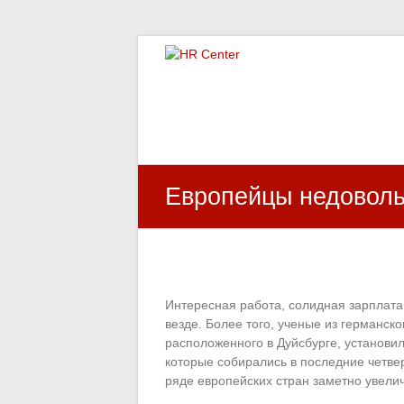
HR Center
залученість персоналу, e-NPS, оцінка З
Европейцы недоволь
Интересная работа, солидная зарплата 
везде. Более того, ученые из германск
расположенного в Дуйсбурге, установ
которые собирались в последние четвер
ряде европейских стран заметно увели