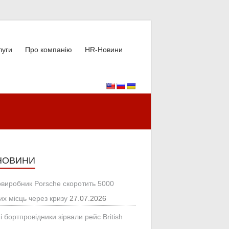
луги
Про компанію
HR-Новини
НОВИНИ
овиробник Porsche скоротить 5000
их місць через кризу
27.07.2026
і бортпровідники зірвали рейс British