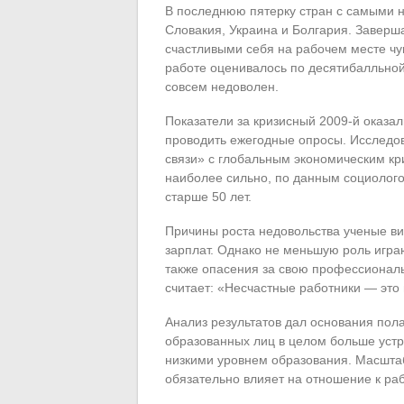
В последнюю пятерку стран с самыми 
Словакия, Украина и Болгария. Заверша
счастливыми себя на рабочем месте ч
работе оценивалось по десятибалльно
совсем недоволен.
Показатели за кризисный 2009-й оказали
проводить ежегодные опросы. Исследов
связи» с глобальным экономическим кр
наиболее сильно, по данным социологов
старше 50 лет.
Причины роста недовольства ученые ви
зарплат. Однако не меньшую роль игра
также опасения за свою профессионал
считает: «Несчастные работники — это 
Анализ результатов дал основания пола
образованных лиц в целом больше устра
низкими уровнем образования. Масштаб
обязательно влияет на отношение к раб