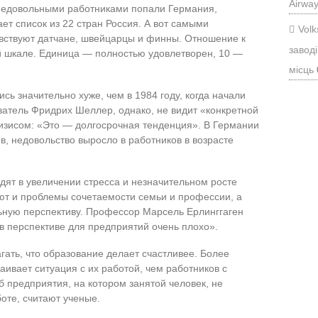
Airwa
недовольными работниками попали Германия,
ет список из 22 стран Россия. А вот самыми
Vol
увствуют датчане, швейцарцы и финны. Отношение к
заводі
й шкале. Единица — полностью удовлетворен, 10 —
місць
сь значительно хуже, чем в 1984 году, когда начали
атель Фридрих Шеллер, однако, не видит «конкретной
изисом: «Это — долгосрочная тенденция». В Германии
, недовольство выросло в работников в возрасте
дят в увеличении стресса и незначительном росте
ют и проблемы сочетаемости семьи и профессии, а
ьную перспективу. Профессор Марсель Ерлинггаген
в перспективе для предприятий очень плохо».
гать, что образование делает счастливее. Более
ивает ситуация с их работой, чем работников с
 предприятия, на котором занятой человек, не
оте, считают ученые.