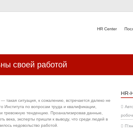
HR Center
Пос
ВК
ны своей работой
HR-
— такая ситуация, к сожалению, встречается далеко не
ого Института по вопросам труда и квалификации,
Авт
или тревожную тенденцию. Проанализировав данные,
робоч
ть века, эксперты пришли к выводу, что среди людей в
чилось недовольство работой.
П’ян