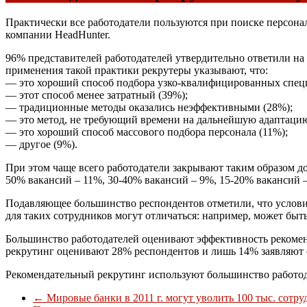
Практически все работодатели пользуются при поиске персона
компании HeadHunter.
96% представителей работодателей утвердительно ответили на
применения такой практики рекрутеры указывают, что:
— это хороший способ подбора узко-квалифицированных специ
— этот способ менее затратный (39%);
— традиционные методы оказались неэффективными (28%);
— это метод, не требующий времени на дальнейшую адаптацию
— это хороший способ массового подбора персонала (11%);
— другое (9%).
При этом чаще всего работодатели закрывают таким образом д
50% вакансий – 11%, 30-40% вакансий – 9%, 15-20% вакансий –
Подавляющее большинство респондентов отметили, что условия
для таких сотрудников могут отличаться: например, может бы
Большинство работодателей оценивают эффективность рекомен
рекрутинг оценивают 28% респондентов и лишь 14% заявляют 
Рекомендательный рекрутинг используют большинство работод
←
Мировые банки в 2011 г. могут уволить 100 тыс. сотру