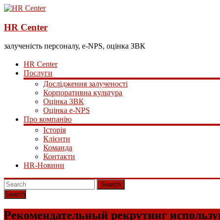
HR Center
залученість персоналу, e-NPS, оцінка ЗВК
HR Center
Послуги
Дослідження залученості
Корпоративна культура
Оцінка ЗВК
Оцінка e-NPS
Про компанію
Історія
Клієнти
Команда
Контакти
HR-Новини
Search
Рекомендательный рекрутинг использую