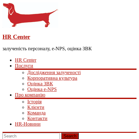
HR Center
залученість персоналу, e-NPS, оцінка ЗВК
HR Center
Послуги
Дослідження залученості
Корпоративна культура
Оцінка ЗВК
Оцінка e-NPS
Про компанію
Історія
Клієнти
Команда
Контакти
HR-Новини
Search