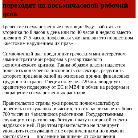
переходят на восьмичасовой рабочий
день
Греческие государственные служащие будут работать со
вторника по 8 часов в день или по 40 часов в неделю вместо
прежних 37,5 часов, профсоюзы уже назвали это новшеством
«жестоким нарушением их прав».
Символичный шаг предпринят греческим министерством
административной реформы в разгар тяжелого
экономического кризиса. Таким образом власти надеются
повысить конкурентоспособность госсектора, раздутость
которого признана одной из основных причин финансовых
трудностей страны. Греция получает 220-миллиардную
кредитную поддержку от ЕС и МВФ в обмен на реформы и
сокращение государственных расходов.
Правительство страны уже провело полномасштабную
перепись госслужащих, выяснив, что их насчитывается более
700 тысяч из 4 миллионов работников. Государственным
служащим сократили заработную плату и широкий спектр
надбавок к ней. При этом правительство не планирует
увольнять госслужащих с не ограниченными по времени
контрактами — последние защищены от сокращения