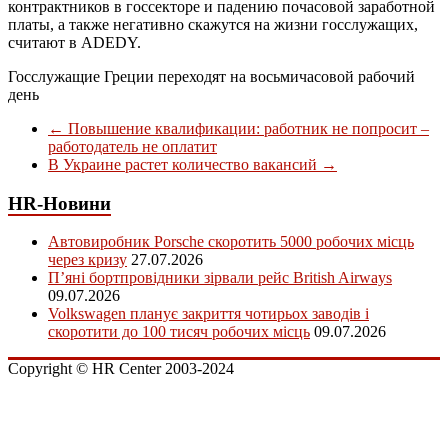
контрактников в госсекторе и падению почасовой заработной
платы, а также негативно скажутся на жизни госслужащих,
считают в ADEDY.
Госслужащие Греции переходят на восьмичасовой рабочий
день
←
Повышение квалификации: работник не попросит –
работодатель не оплатит
В Украине растет количество вакансий
→
HR-Новини
Автовиробник Porsche скоротить 5000 робочих місць
через кризу
27.07.2026
П’яні бортпровідники зірвали рейс British Airways
09.07.2026
Volkswagen планує закриття чотирьох заводів і
скоротити до 100 тисяч робочих місць
09.07.2026
Copyright © HR Center 2003-2024