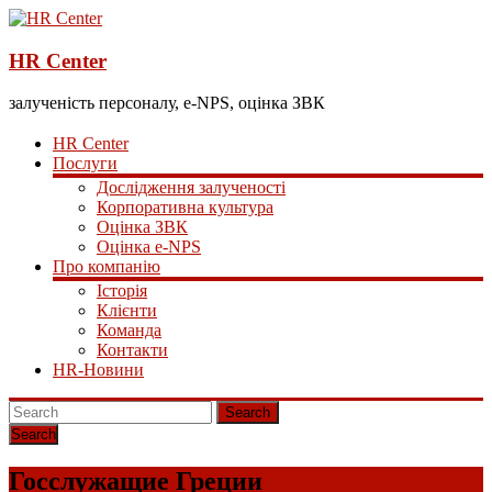
HR Center
залученість персоналу, e-NPS, оцінка ЗВК
HR Center
Послуги
Дослідження залученості
Корпоративна культура
Оцінка ЗВК
Оцінка e-NPS
Про компанію
Історія
Клієнти
Команда
Контакти
HR-Новини
Search
Госслужащие Греции