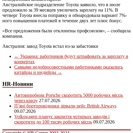
Австралийское подразделение Toyota заявило, что в июле
предложило за 39 месяцев увеличить зарплату на 11%. В
четверг Toyota внесла поправку и обнародовала вариант 7%-
ного повышения платежей в течение двух лет плюс бонус.
«Все предложения были отклонены профсоюзом», – сообщила
компания.
Австралия: завод Toyota встал из-за забастовки
←
Украина: работников будут штрафовать за зарплату в
конвертах
Самыми недобросовестными работниками оказались
китайцы и индийцы
→
HR-Новини
Автовиробник Porsche скоротить 5000 робочих місць
через кризу
27.07.2026
П’яні бортпровідники зірвали рейс British Airways
09.07.2026
Volkswagen планує закриття чотирьох заводів і
скоротити до 100 тисяч робочих місць
09.07.2026
Copyright © HR Center 2003-2024