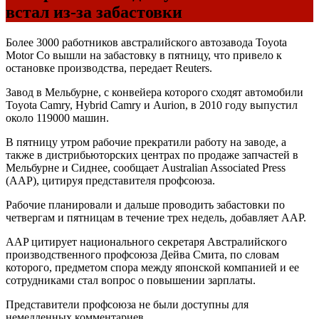
встал из-за забастовки
Более 3000 работников австралийского автозавода Toyota
Motor Co вышли на забастовку в пятницу, что привело к
остановке производства, передает Reuters.
Завод в Мельбурне, с конвейера которого сходят автомобили
Toyota Camry, Hybrid Camry и Aurion, в 2010 году выпустил
около 119000 машин.
В пятницу утром рабочие прекратили работу на заводе, а
также в дистрибьюторских центрах по продаже запчастей в
Мельбурне и Сиднее, сообщает Australian Associated Press
(AAP), цитируя представителя профсоюза.
Рабочие планировали и дальше проводить забастовки по
четвергам и пятницам в течение трех недель, добавляет AAP.
AAP цитирует национального секретаря Австралийского
производственного профсоюза Дейва Смита, по словам
которого, предметом спора между японской компанией и ее
сотрудниками стал вопрос о повышении зарплаты.
Представители профсоюза не были доступны для
немедленных комментариев.