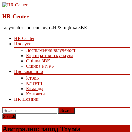
HR Center
залученість персоналу, e-NPS, оцінка ЗВК
HR Center
Послуги
Дослідження залученості
Корпоративна культура
Оцінка ЗВК
Оцінка e-NPS
Про компанію
Історія
Клієнти
Команда
Контакти
HR-Новини
Search
Австралия: завод Toyota