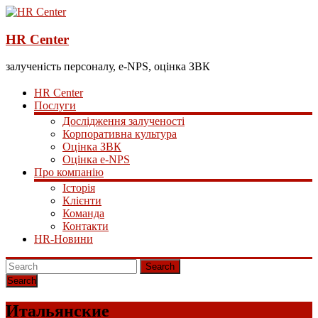
HR Center
залученість персоналу, e-NPS, оцінка ЗВК
HR Center
Послуги
Дослідження залученості
Корпоративна культура
Оцінка ЗВК
Оцінка e-NPS
Про компанію
Історія
Клієнти
Команда
Контакти
HR-Новини
Search
Итальянские