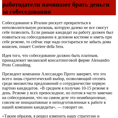
работодатели начинают брать деньги
за собеседования
Собеседование в Италии рискует превратиться в
непозволительную роскошь, которую далеко не все смогут
себе позволить. Если раньше кандидат на работу должен был
появиться на собеседовании в деловом костюме и иметь при
себе резюме, то сейчас еще надо постараться не забыть дома
кошелек, пишет Corriere della Sera.
Идея того, что собеседование должно быть платным,
принадлежит миланской консалтинговой фирме Alessandro
Proto Consulting.
Президент компании Алессандро Прото заверяет, что это
всего лишь стратегический выбор, позволяющий отсеять
среди множества предложений о сотрудничестве первую
партию кандидатов. «В среднем я получаю 10-15 резюме в
день. Резюме у всех превосходное, но потом я часто замечаю
на собеседовании, что на самом деле это неамбициозные,
совсем не инициативные и неподготовленные к работе в
нашей компании кандидаты», — говорит он.
«Таким образом, я решил изменить нашу стратегию и