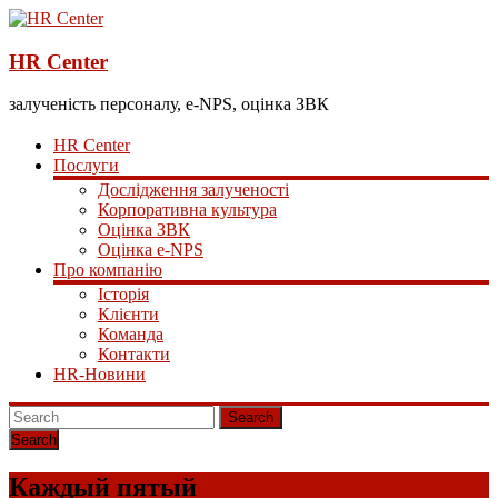
HR Center
залученість персоналу, e-NPS, оцінка ЗВК
HR Center
Послуги
Дослідження залученості
Корпоративна культура
Оцінка ЗВК
Оцінка e-NPS
Про компанію
Історія
Клієнти
Команда
Контакти
HR-Новини
Search
Каждый пятый