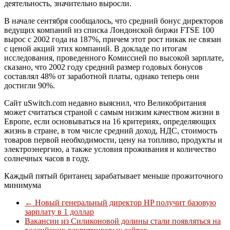
деятельность, значительно выросли.
В начале сентября сообщалось, что средний бонус директоров
ведущих компаний из списка Лондонской биржи FTSE 100
вырос с 2002 года на 187%, причем этот рост никак не связан
с ценой акций этих компаний. В докладе по итогам
исследования, проведенного Комиссией по высокой зарплате,
сказано, что 2002 году средний размер годовых бонусов
составлял 48% от заработной платы, однако теперь они
достигли 90%.
Сайт uSwitch.com недавно выяснил, что Великобритания
может считаться страной с самым низким качеством жизни в
Европе, если основываться на 16 критериях, определяющих
жизнь в стране, в том числе средний доход, НДС, стоимость
товаров первой необходимости, цену на топливо, продукты и
электроэнергию, а также условия проживания и количество
солнечных часов в году.
Каждый пятый британец зарабатывает меньше прожиточного
минимума
←
Новый генеральный директор HP получит базовую
зарплату в 1 доллар
Вакансии из Силиконовой долины стали появляться на