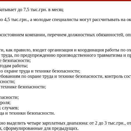
атывает до 7,5 тыс.грн. в месяц
о 4,5 тыс.грн., а молодые специалисты могут рассчитывать на ок
осостоянием компании, перечнем должностных обязанностей, оп
ти, как правило, входит организация и координация работы по о
 труда, по предупреждению производственного травматизма и п
е безопасности;
тодам работы;
о охране труда и технике безопасности;
ебованиям по охране труда и технике безопасности, контроль со
сности;
 технике безопасности;
пасности;
роля;
 случаев;
а и техники безопасности.
выделить четыре зарплатных диапазона: от 2 до 3 тыс.грн., от 3 
я, сформулированные для предыдущих.