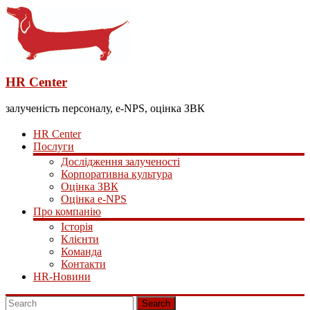
HR Center
залученість персоналу, e-NPS, оцінка ЗВК
HR Center
Послуги
Дослідження залученості
Корпоративна культура
Оцінка ЗВК
Оцінка e-NPS
Про компанію
Історія
Клієнти
Команда
Контакти
HR-Новини
Search