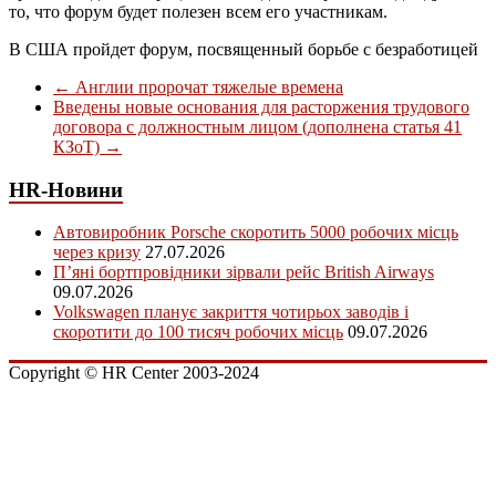
то, что форум будет полезен всем его участникам.
В США пройдет форум, посвященный борьбе с безработицей
←
Англии пророчат тяжелые времена
Введены новые основания для расторжения трудового
договора с должностным лицом (дополнена статья 41
КЗоТ)
→
HR-Новини
Автовиробник Porsche скоротить 5000 робочих місць
через кризу
27.07.2026
П’яні бортпровідники зірвали рейс British Airways
09.07.2026
Volkswagen планує закриття чотирьох заводів і
скоротити до 100 тисяч робочих місць
09.07.2026
Copyright © HR Center 2003-2024