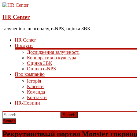
HR Center
залученість персоналу, e-NPS, оцінка ЗВК
HR Center
Послуги
Дослідження залученості
Корпоративна культура
Оцінка ЗВК
Оцінка e-NPS
Про компанію
Історія
Клієнти
Команда
Контакти
HR-Новини
Search
Рекрутинговый портал Monster сокраща