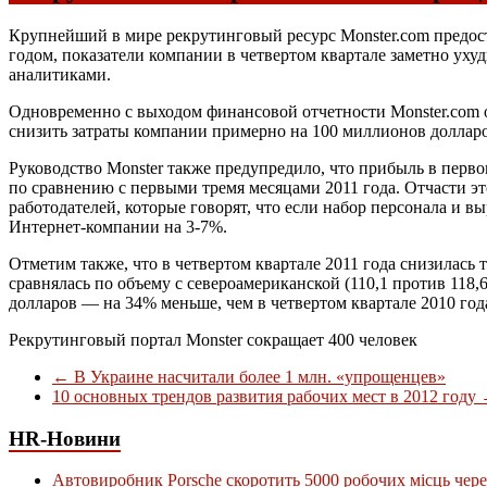
Крупнейший в мире рекрутинговый ресурс Monster.com предоста
годом, показатели компании в четвертом квартале заметно ух
аналитиками.
Одновременно с выходом финансовой отчетности Monster.com 
снизить затраты компании примерно на 100 миллионов долларо
Руководство Monster также предупредило, что прибыль в перво
по сравнению с первыми тремя месяцами 2011 года. Отчасти эт
работодателей, которые говорят, что если набор персонала и в
Интернет-компании на 3-7%.
Отметим также, что в четвертом квартале 2011 года снизилась
сравнялась по объему с североамериканской (110,1 против 118,
долларов — на 34% меньше, чем в четвертом квартале 2010 год
Рекрутинговый портал Monster сокращает 400 человек
←
В Украине насчитали более 1 млн. «упрощенцев»
10 основных трендов развития рабочих мест в 2012 году
HR-Новини
Автовиробник Porsche скоротить 5000 робочих місць чере