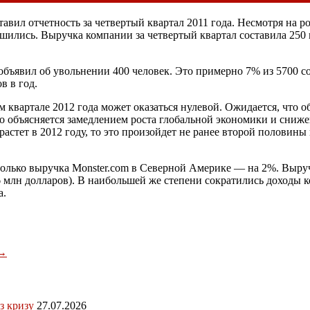
вил отчетность за четвертый квартал 2011 года. Несмотря на ро
удшились. Выручка компании за четвертый квартал составила 25
объявил об увольнении 400 человек. Это примерно 7% из 5700
в в год.
м квартале 2012 года может оказаться нулевой. Ожидается, что 
о объясняется замедлением роста глобальной экономики и сниже
ырастет в 2012 году, то это произойдет не ранее второй полови
 только выручка Monster.com в Северной Америке — на 2%. Выруч
6 млн долларов). В наибольшей же степени сократились доходы к
а.
→
з кризу
27.07.2026