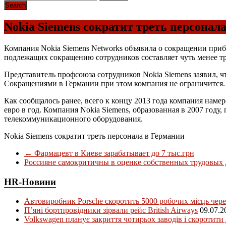
Nokia Siemens сократит треть персонал
Компания Nokia Siemens Networks объявила о сокращении прибл
подлежащих сокращению сотрудников составляет чуть менее тр
Представитель профсоюза сотрудников Nokia Siemens заявил, ч
Сокращениями в Германии при этом компания не ограничится. К
Как сообщалось ранее, всего к концу 2013 года компания намер
евро в год. Компания Nokia Siemens, образованная в 2007 году,
телекоммуникационного оборудования.
Nokia Siemens сократит треть персонала в Германии
←
Фармацевт в Киеве зарабатывает до 7 тыс.грн
Россияне самокритичны в оценке собственных трудовых
HR-Новини
Автовиробник Porsche скоротить 5000 робочих місць чере
П’яні бортпровідники зірвали рейс British Airways
09.07.2
Volkswagen планує закриття чотирьох заводів і скоротити