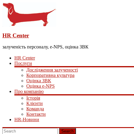
HR Center
залученість персоналу, e-NPS, оцінка ЗВК
HR Center
Послуги
Дослідження залученості
Корпоративна культура
Оцінка ЗВК
Оцінка e-NPS
Про компанію
Історія
Клієнти
Команда
Контакти
HR-Новини
Search