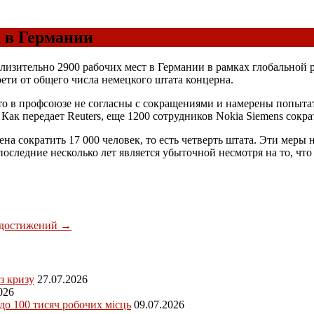
а в Германии
изительно 2900 рабочих мест в Германии в рамках глобальной ре
ети от общего числа немецкого штата концерна.
то в профсоюзе не согласны с сокращениями и намерены попытат
ак передает Reuters, еще 1200 сотрудников Nokia Siemens сокр
ена сократить 17 000 человек, то есть четверть штата. Эти мер
 последние несколько лет является убыточной несмотря на то, чт
 достижений
→
з кризу
27.07.2026
026
 до 100 тисяч робочих місць
09.07.2026